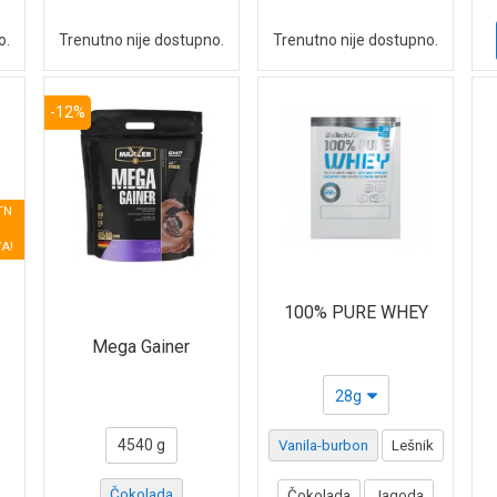
o.
Trenutno nije dostupno.
Trenutno nije dostupno.
-12%
TN
A!
100% PURE WHEY
Mega Gainer
28g
4540 g
Vanila-burbon
Lešnik
Čokolada
Čokolada
Jagoda