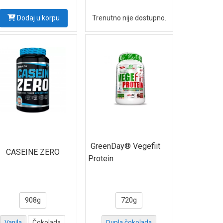
Dodaj u korpu
Trenutno nije dostupno.
GreenDay® Vegefiit
CASEINE ZERO
Protein
908g
720g
Vanila
Čokolada
Dupla čokolada