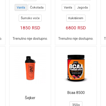
Vanila
Čokolada
Vanila
Jagoda
Šumsko voće
Kuki&krem
1850
RSD
6800
RSD
o.
Trenutno nije dostupno.
Trenutno nije dostupno.
T
Bcaa 8500
Šejker
350g