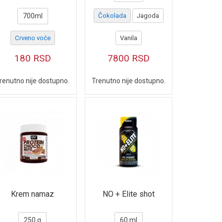
700ml
Čokolada
Jagoda
Crveno voće
Vanila
180
RSD
7800
RSD
renutno nije dostupno.
Trenutno nije dostupno.
Krem namaz
NO + Elite shot
250 g
60 ml