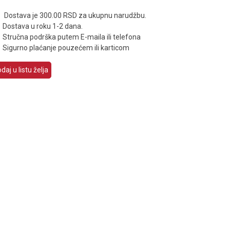
Dostava je 300.00 RSD za ukupnu narudžbu.
Dostava u roku 1-2 dana.
Stručna podrška putem E-maila ili telefona
Sigurno plaćanje pouzećem ili karticom
daj u listu želja