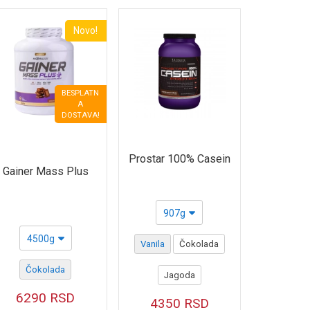
Novo!
BESPLATN
A
DOSTAVA!
Prostar 100% Casein
Gainer Mass Plus
907g
4500g
Vanila
Čokolada
Čokolada
Jagoda
6290
RSD
4350
RSD