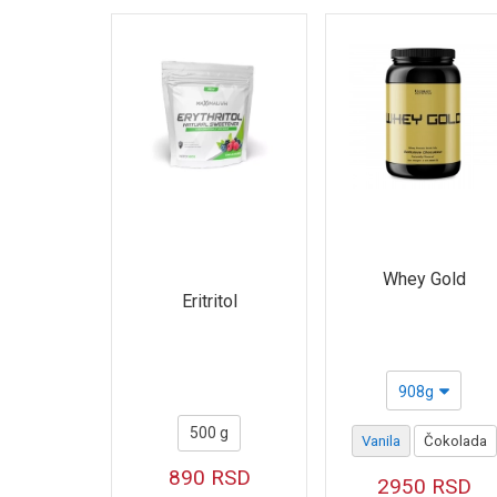
Metapure Zero Carb
Vegan Protein
Belgian Waffles Protein
Light Digest Whey Protein
Whey Protein
Anabolic Masster™
Whey Gold
IsoHD® 90 CFM Protein
Eritritol
WheyPro PREDATOR
Anabolic Monster Beef 90%
908g
OPTI-Whey® CFM®
500 g
Vanila
Čokolada
Exclusive® Protein Bar
890
RSD
2950
RSD