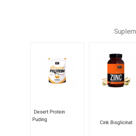
Omega 3 i druge esencijalne masne kiseline
Energija, izdržljivost i ugljeni hidrati
Supleme
Oprema za vežbanje
Desert Protein
Puding
Cink Bisglicinat