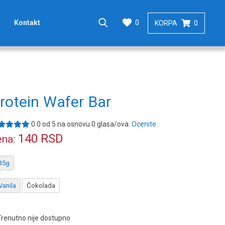
0
Kontakt
KORPA
0
rotein Wafer Bar
0.0
od
5
na osnovu
0
glasa/ova.
Ocenite
140
RSD
na:
35g
Vanila
Čokolada
Trenutno nije dostupno