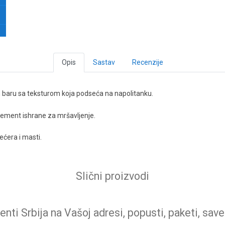
Opis
Sastav
Recenzije
 baru sa teksturom koja podseća na napolitanku.
element ishrane za mršavljenje.
ećera i masti.
Slični proizvodi
nti Srbija na Vašoj adresi, popusti, paketi, save