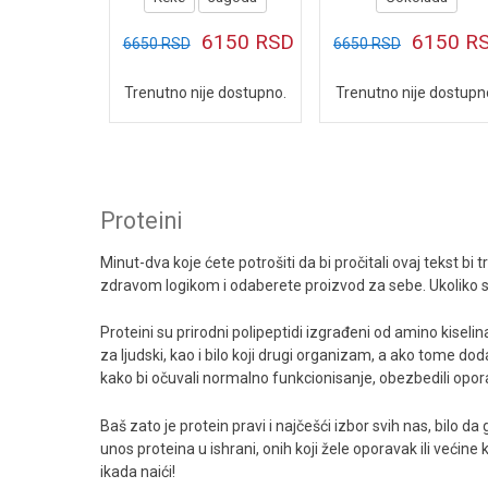
Gainer Mass Plus
6150
RSD
6150
R
6650
RSD
6650
RSD
Gainer Mass Standard
Trenutno nije dostupno.
Trenutno nije dostupn
Mega Gainer
Amino kiseline
Kreatini
Proteini
NO reaktori i proizvodi za u toku i posle treninga
Minut-dva koje ćete potrošiti da bi pročitali ovaj tekst b
Sagorevači
zdravom logikom i odaberete proizvod za sebe. Ukoliko ste
Vitamini i minerali
Proteini su prirodni polipeptidi izgrađeni od amino kisel
Imunitet i zaštita organizma
za ljudski, kao i bilo koji drugi organizam, a ako tome
kako bi očuvali normalno funkcionisanje, obezbedili opora
Zaštita i obnova zglobova i tetiva
Baš zato je protein pravi i najčešći izbor svih nas, bilo d
Prostata-zaštita i prevencija
unos proteina u ishrani, onih koji žele oporavak ili većin
ikada naići!
Prirodni stimulatori hormona