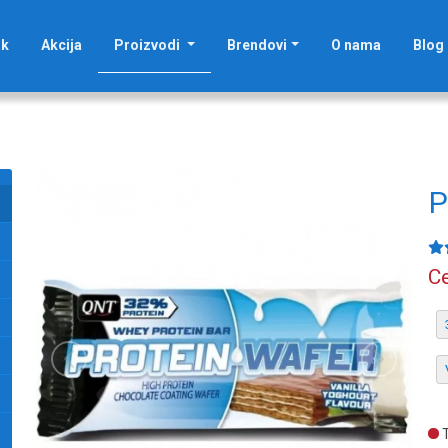
(current)
ak
Akcija
Proizvodi
Brendovi
O nama
Blog
P
Ce