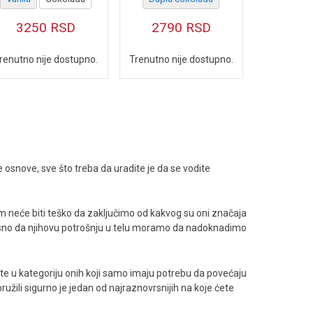
3250
RSD
2790
RSD
renutno nije dostupno.
Trenutno nije dostupno.
e osnove, sve što treba da uradite je da se vodite
nam neće biti teško da zaključimo od kakvog su oni značaja
 jasno da njihovu potrošnju u telu moramo da nadoknadimo
adate u kategoriju onih koji samo imaju potrebu da povećaju
užili sigurno je jedan od najraznovrsnijih na koje ćete