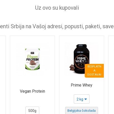
Uz ovo su kupovali
nti Srbija na Vašoj adresi, popusti, paketi, save
BESPLATN
A
DOSTAVA!
Prime Whey
Vegan Protein
2 kg
500g
Belgijska čokolada