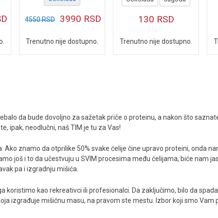
SD
3990
RSD
130
RSD
4550
RSD
o.
Trenutno nije dostupno.
Trenutno nije dostupno.
T
i trebalo da bude dovoljno za sažetak priče o proteinu, a nakon što saznat
, ipak, neodlučni, naš TIM je tu za Vas!
ina. Ako znamo da otprilike 50% svake ćelije čine upravo proteini, onda 
 dodamo još i to da učestvuju u SVIM procesima među ćelijama, biće nam
vak pa i izgradnju mišića.
a ga koristimo kao rekreativci ili profesionalci. Da zaključimo, bilo da sp
e koja izgrađuje mišićnu masu, na pravom ste mestu. Izbor koji smo Vam pr