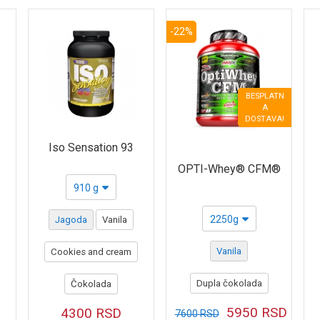
-22%
BESPLATN
A
DOSTAVA!
Iso Sensation 93
OPTI-Whey® CFM®
910 g
2250g
Jagoda
Vanila
Vanila
Cookies and cream
Dupla čokolada
Čokolada
5950
RSD
4300
RSD
7600
RSD