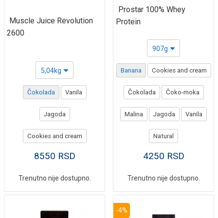
Prostar 100% Whey
Muscle Juice Revolution
Protein
2600
907g
5,04kg
Banana
Cookies and cream
Čokolada
Vanila
Čokolada
Čoko-moka
Jagoda
Malina
Jagoda
Vanila
Cookies and cream
Natural
8550
RSD
4250
RSD
Trenutno nije dostupno.
Trenutno nije dostupno.
-4%