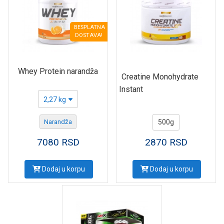
BESPLATNA
DOSTAVA!
Whey Protein narandža
Creatine Monohydrate
Instant
2,27 kg
Narandža
500g
7080
RSD
2870
RSD
Dodaj u korpu
Dodaj u korpu