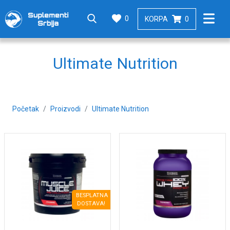
0
KORPA
0
Ultimate Nutrition
Početak
Proizvodi
Ultimate Nutrition
BESPLATNA
DOSTAVA!