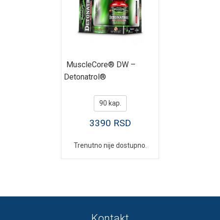
MuscleCore® DW –
Detonatrol®
90 kap.
3390
RSD
Trenutno nije dostupno.
Kontakt