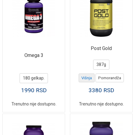
Post Gold
Omega 3
387g
180 gelkap.
Višnja
Pomorandža
1990
RSD
3380
RSD
Trenutno nije dostupno.
Trenutno nije dostupno.