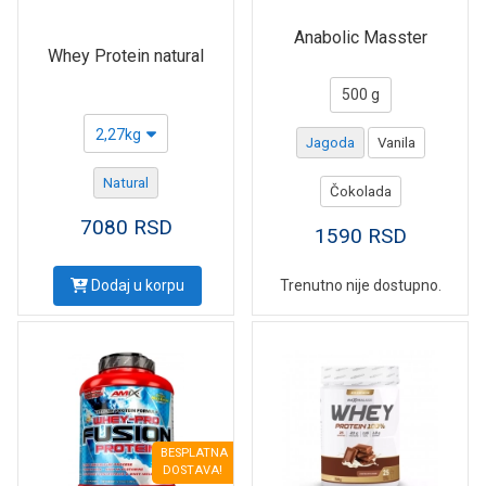
Anabolic Masster
Whey Protein natural
500 g
2,27kg
Jagoda
Vanila
Natural
Čokolada
7080
RSD
1590
RSD
Dodaj u korpu
Trenutno nije dostupno.
BESPLATNA
DOSTAVA!