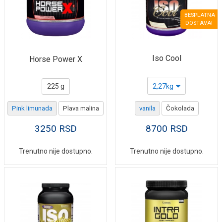
BESPLATNA
DOSTAVA!
Iso Cool
Horse Power X
225 g
2,27kg
Pink limunada
Plava malina
vanila
Čokolada
3250
RSD
8700
RSD
Trenutno nije dostupno.
Trenutno nije dostupno.