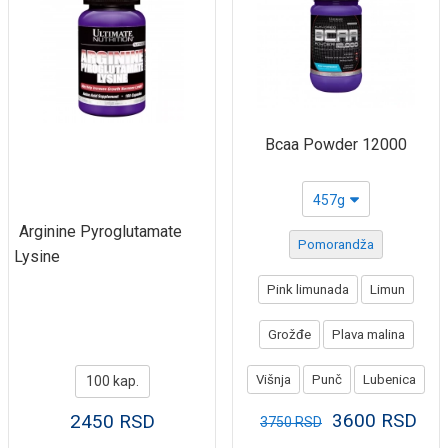
Bcaa Powder 12000
457g
Arginine Pyroglutamate
Pomorandža
Lysine
Pink limunada
Limun
Grožđe
Plava malina
Višnja
Punč
Lubenica
100 kap.
3600
RSD
2450
RSD
3750
RSD