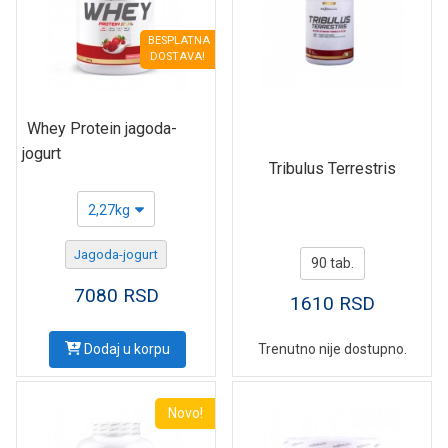
BESPLATNA
DOSTAVA!
Whey Protein jagoda-
jogurt
Tribulus Terrestris
2,27kg
Jagoda-jogurt
90 tab.
7080
RSD
1610
RSD
Dodaj u korpu
Trenutno nije dostupno.
Novo!