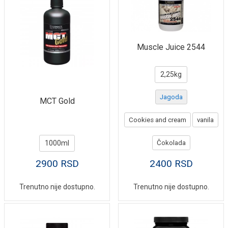
Muscle Juice 2544
2,25kg
Jagoda
MCT Gold
Cookies and cream
vanila
1000ml
Čokolada
2900
RSD
2400
RSD
Trenutno nije dostupno.
Trenutno nije dostupno.