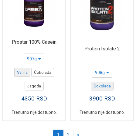
Prostar 100% Casein
Protein Isolate 2
907g
Vanila
Čokolada
908g
Jagoda
Čokolada
4350
RSD
3900
RSD
Trenutno nije dostupno.
Trenutno nije dostupno.
Sledeća
1
2
»