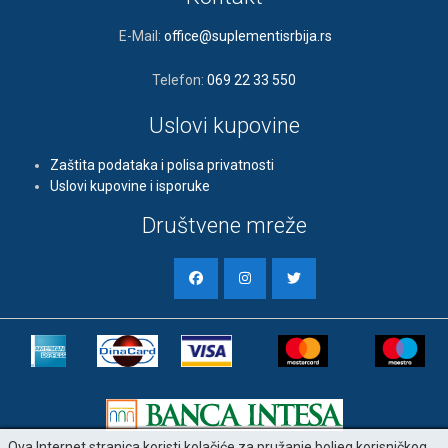
E-Mail:
office@suplementisrbija.rs
Telefon:
069 22 33 550
Uslovi kupovine
Zaštita podataka i polisa privatnosti
Uslovi kupovine i isporuke
Društvene mreže
Ova Internet stranica koristi kolačiće za pružanje boljeg korisničkog