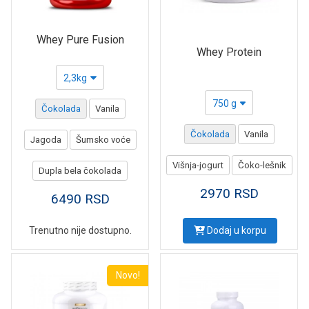
Whey Pure Fusion
Whey Protein
2,3kg
750 g
Čokolada
Vanila
Čokolada
Vanila
Jagoda
Šumsko voće
Višnja-jogurt
Čoko-lešnik
Dupla bela čokolada
2970
RSD
6490
RSD
Trenutno nije dostupno.
Dodaj u korpu
Novo!