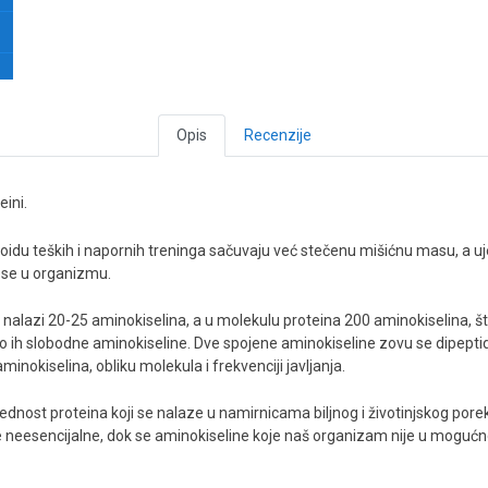
Opis
Recenzije
ini.
eroidu teških i napornih treninga sačuvaju već stečenu mišićnu masu, a uje
ese u organizmu.
e nalazi 20-25 aminokiselina, a u molekulu proteina 200 aminokiselina, št
 slobodne aminokiseline. Dve spojene aminokiseline zovu se dipeptidi; tr
minokiselina, obliku molekula i frekvenciji javljanja.
ednost proteina koji se nalaze u namirnicama biljnog i životinjskog por
 neesencijalne, dok se aminokiseline koje naš organizam nije u mogućnos