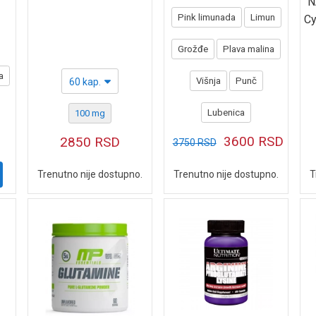
N
Pink limunada
Limun
Cy
Grožđe
Plava malina
a
Višnja
Punč
60 kap.
Lubenica
100 mg
3600
RSD
2850
RSD
3750
RSD
T
Trenutno nije dostupno.
Trenutno nije dostupno.