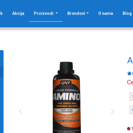
(current)
ak
Akcija
Proizvodi
Brendovi
O nama
Blog
A
Ce