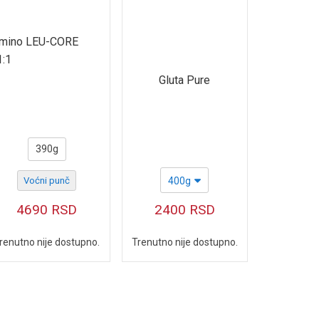
mino LEU-CORE
1:1
Gluta Pure
390g
Voćni punč
400g
4690
RSD
2400
RSD
renutno nije dostupno.
Trenutno nije dostupno.