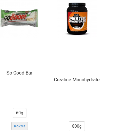
So Good Bar
Creatine Monohydrate
60g
Kokos
800g