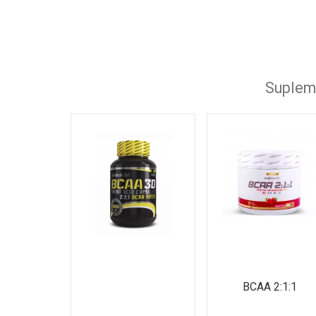
Anticatabolic pak
Amino Acid Liquid
Bcaa 8500
Supleme
Arginine
Amino 8400
L-Glutamine
BCAA High Class Micro-Instant Juice
Amix AMINO HYDRO 32
Amino Pills
Glutamine Essentials
BCAA 2:1:1
BCAA 2:1:1