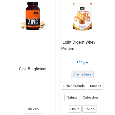
Light Digest Whey
Protein
500g
Cink Bisglicinat
Creme brule
Bela čokolada
Banana
Natural
Cuberdon
100 kap.
Limun
Kokos