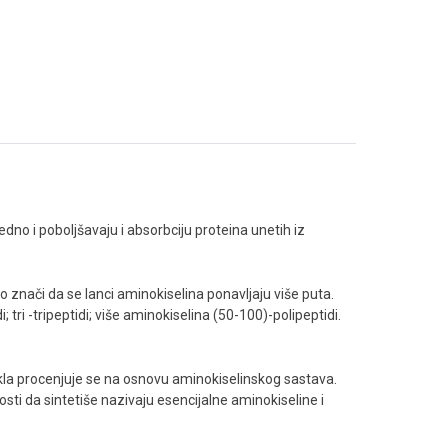
dno i poboljšavaju i absorbciju proteina unetih iz
o znači da se lanci aminokiselina ponavljaju više puta.
i -tripeptidi; više aminokiselina (50-100)-polipeptidi.
ekla procenjuje se na osnovu aminokiselinskog sastava.
ti da sintetiše nazivaju esencijalne aminokiseline i