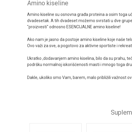
Amino kiseline
Prirodni stimulatori hormona
Amino kiseline su osnovna građa proteina a osim toga uč
Omega 3 i druge esencijalne masne kiseline
dvadesetak. A tih dvadeset možemo svrstati u dve grupe,
"proizvesti" odnosno ESENCIJALNE amino kiseline!
Energija, izdržljivost i ugljeni hidrati
Ako nam je jasno da postoje amino kiseline koje naše tel
Oprema za vežbanje
Ovo važi za sve, a pogotovo za aktivne sportiste i rekreat
Ukratko ,dodavanjem amino kiselina, bilo da su prahu, te
podršku normalnoj iskorišćenosti masti i mnogo toga dr
Dakle, ukoliko smo Vam, barem, malo približili važnost o
Supleme