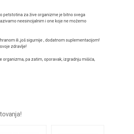
o petstotina za žive organizme je bitno svega
 nazivamo neesincijalnim i one koje ne možemo
shranom ili ,još sigurnije , dodatnom suplementacijom!
svoje zdravlje!
je organizma, pa zatim, oporavak, izgradnju mišića,
tovanja!