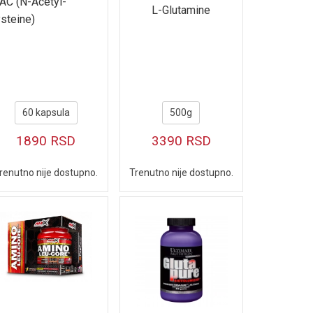
AC (N-Acetyl-
L-Glutamine
steine)
60 kapsula
500g
1890
RSD
3390
RSD
renutno nije dostupno.
Trenutno nije dostupno.