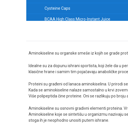
Cysteine Caps
BCAA High Class Micro-Instant Juice
DLPA Caps
GABA-Plus
DMAE Caps
Aminokiseline su organske smeše iz kojih se grade prote
Glutathione Caps
Idealne su za dopunu ishrani sportista, koji žele da u p
klasične hrane i samim tim pojačavaju anaboličke proc
Mega Taurine Caps
Proteini su građeni od lanaca aminokiselina. U prirodi s
NAC (N-Acetyl-Cysteine)
Kada se aminokiseline nalaze samostalno u krvi zovemo ih
Tyrosine Caps
Više polipeptida čine proteine. Oni se razlikuju po broju a
PHENYLALANINE
Aminokiseline su osnovni gradivni elementi proteina. Vr
Aminokiseline koje se sintetišu u organizmu nazivaju se
5-HTP
stoga ih je neophodno unositi putem ishrane.
Beta Pak