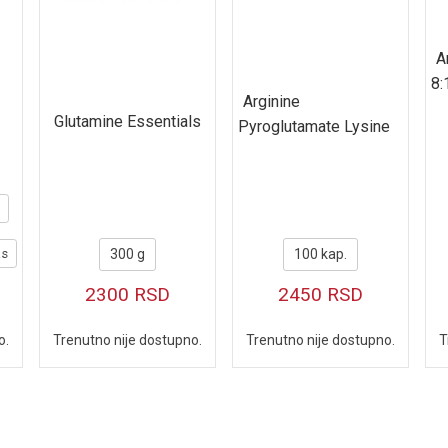
A
8:
Arginine
Glutamine Essentials
Pyroglutamate Lysine
as
300 g
100 kap.
2300
RSD
2450
RSD
o.
Trenutno nije dostupno.
T
Trenutno nije dostupno.