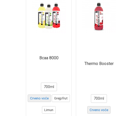
Bcaa 8000
Thermo Booster
700ml
Crveno voće
Grejpfrut
700ml
Limun
Crveno voće