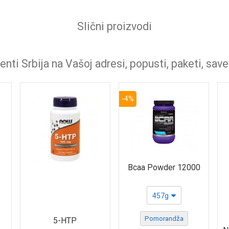
Slični proizvodi
nti Srbija na Vašoj adresi, popusti, paketi, save
-4%
Bcaa Powder 12000
457g
Pomorandža
5-HTP