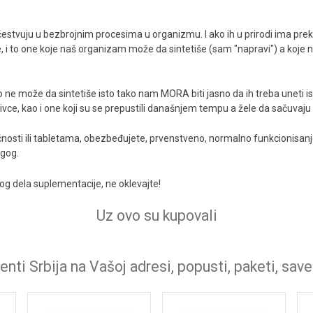
estvuju u bezbrojnim procesima u organizmu. I ako ih u prirodi ima prek
 i to one koje naš organizam može da sintetiše (sam "napravi") a koje
o ne može da sintetiše isto tako nam MORA biti jasno da ih treba uneti i
ivce, kao i one koji su se prepustili današnjem tempu a žele da sačuvaju 
čnosti ili tabletama, obezbeđujete, prvenstveno, normalno funkcionisan
ugog.
vog dela suplementacije, ne oklevajte!
Uz ovo su kupovali
nti Srbija na Vašoj adresi, popusti, paketi, save