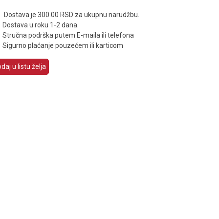
Dostava je 300.00 RSD za ukupnu narudžbu.
Dostava u roku 1-2 dana.
Stručna podrška putem E-maila ili telefona
Sigurno plaćanje pouzećem ili karticom
daj u listu želja