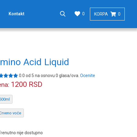
0
Kontakt
KORPA
0
mino Acid Liquid
0.0
od
5
na osnovu
0
glasa/ova.
Ocenite
1200
RSD
na:
500ml
Crveno voće
Trenutno nije dostupno