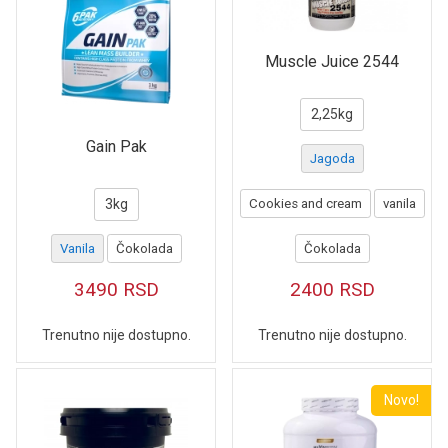
Muscle Juice 2544
2,25kg
Gain Pak
Jagoda
3kg
Cookies and cream
vanila
Vanila
Čokolada
Čokolada
3490
RSD
2400
RSD
Trenutno nije dostupno.
Trenutno nije dostupno.
Novo!