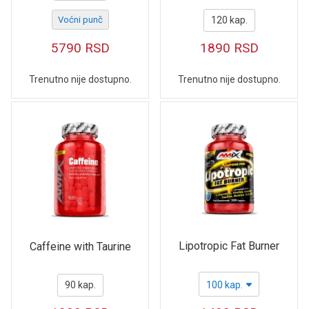
Voćni punč
120 kap.
5790
RSD
1890
RSD
Trenutno nije dostupno.
Trenutno nije dostupno.
Lipotropic Fat Burner
Caffeine with Taurine
90 kap.
100 kap.