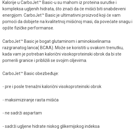
Kalorije u CarboJet™ Basic-u su mahom iz proteina surutke i
kompleksa ugljenih hidrata, što znači da će mišići biti snabdeveni
energijom. CarboJet™ Basic je ultimativni proizvod koji će vam
pomoći da dobijete na kvalitetnoj mišićnoj masi, da povećate snagu i
opšte fizičke performanse.
CarboJet™ Basic je bogat glutaminom i aminokiselinama
razgranatog lanca( BCAA). Može se koristiti u svakom trenutku,
kada vam je potreban kalorični visokoproteinski obrok da bi ste
pomerili granice i približili se svojim ciljevima.
CarboJet™ Basic obezbeđuje:
- pre i posle trenažni kalorični visokoproteinski obrok
- maksimiziranje rasta mišića
- ne sadrži aspartam
- sadrži ugljene hidrate niskog glikemijskog indeksa