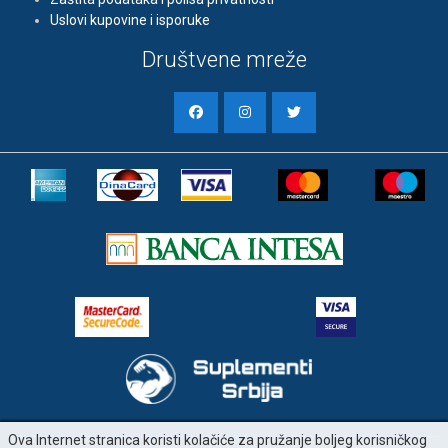
Uslovi kupovine i isporuke
Društvene mreže
Ova Internet stranica koristi kolačiće za pružanje boljeg korisničkog