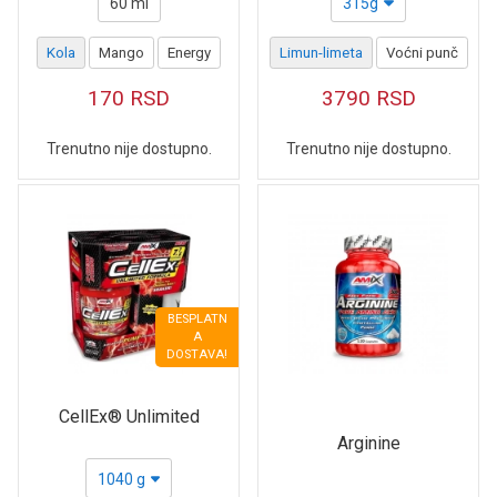
60 ml
315g
Kola
Mango
Energy
Limun-limeta
Voćni punč
170
RSD
3790
RSD
Trenutno nije dostupno.
Trenutno nije dostupno.
BESPLATN
A
DOSTAVA!
CellEx® Unlimited
Arginine
1040 g