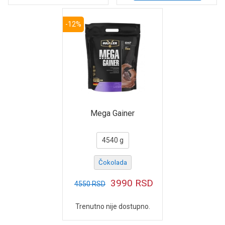
-12%
Mega Gainer
4540 g
Čokolada
3990
RSD
4550
RSD
Trenutno nije dostupno.