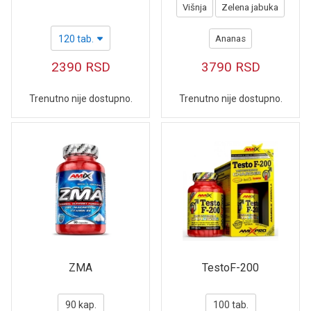
Višnja
Zelena jabuka
120 tab.
Ananas
2390
RSD
3790
RSD
Trenutno nije dostupno.
Trenutno nije dostupno.
ZMA
TestoF-200
90 kap.
100 tab.