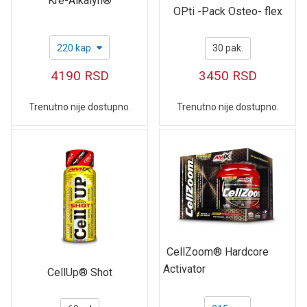
Kre-Alkalyn®
OPti -Pack Osteo- flex
220 kap.
30 pak.
4190
RSD
3450
RSD
Trenutno nije dostupno.
Trenutno nije dostupno.
CellZoom® Hardcore
Activator
CellUp® Shot