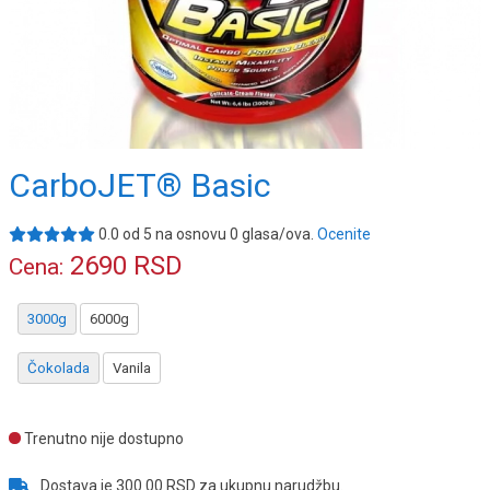
CarboJET® Basic
0.0
od
5
na osnovu
0
glasa/ova.
Ocenite
2690
RSD
Cena:
3000g
6000g
Čokolada
Vanila
Trenutno nije dostupno
Dostava je 300.00 RSD za ukupnu narudžbu.