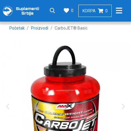
0
KORPA
0
Početak
Proizvodi
CarboJET® Basic