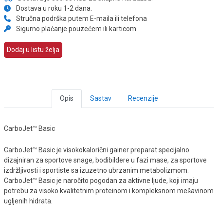
Dostava u roku 1-2 dana.
Stručna podrška putem E-maila ili telefona
Sigurno plaćanje pouzećem ili karticom
Dodaj u listu želja
Opis
Sastav
Recenzije
CarboJet™ Basic
CarboJet™ Basic je visokokalorični gainer preparat specijalno
dizajniran za sportove snage, bodibildere u fazi mase, za sportove
izdržljivosti i sportiste sa izuzetno ubrzanim metabolizmom.
CarboJet™ Basic je naročito pogodan za aktivne ljude, koji imaju
potrebu za visoko kvalitetnim proteinom i kompleksnom mešavinom
ugljenih hidrata.