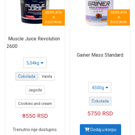
BESPLATN
BESPLATN
A
A
DOSTAVA!
DOSTAVA!
Muscle Juice Revolution
2600
Gainer Mass Standard
5,04kg
Čokolada
Vanila
4500g
Jagoda
Čokolada
Cookies and cream
5750
RSD
8550
RSD
Trenutno nije dostupno.
Dodaj u korpu