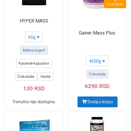
DOSTAVA!
HYPER MASS
Gainer Mass Plus
65g
Malina-jogurt
4500g
Karamel-kapućino
Čokolada
Čokolada
Vanila
6290
RSD
130
RSD
Trenutno nije dostupno.
Dodaj u korpu