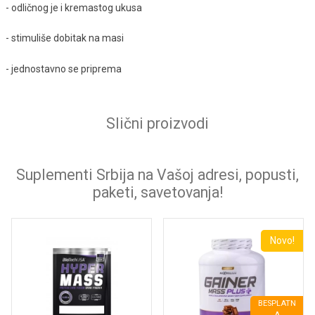
- odličnog je i kremastog ukusa
- stimuliše dobitak na masi
- jednostavno se priprema
Slični proizvodi
Suplementi Srbija na Vašoj adresi, popusti,
paketi, savetovanja!
Novo!
BESPLATN
A