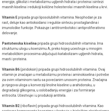
energije, glikolizi i metabolizmu ugljenih hidrata i proteina i sintezi
masnih kiselina i redukciji količine holesterola i masnih kiselina u krvi.
Vitamin E
pripada grupi liposolubilnih vitamina. Neophodan je za
rast, deluje kao antioksidans i reguliše sintezu prostaglandina i
imunološke funkcije. Pokazuje i antitrombotsko i antiproliferativno
delovanje.
Pantotenska kiselina
pripada grupi hidrosolubilnih vitamina. Ima
strukturnu ulogu u koenzimu A, preko kojeg ucestvuje u mnogim
metaboličkim procesima uključujući katabolizam ugljenih hidrata,
masti i proteina.
Vitamin B6
(piridoksin) pripada grupi hidrosolubilnih vitamina. Ovaj
vitamin je značajan u metabolizmu proteina i aminokiselina i potrebe
za ovim vitaminom rastu sa povećanim unosom proteina. Značajna
je njegova uloga u konverziji linolne kiseline u arahidonsku, u
degradaciji glikogena, u oslobađanju energije i za formiranje
eritrocita. Učestvuje i u produkciji antitela.
Vitamin B2
(riboflavin) pripada grupi hidrosolubilnih vitamina. Kao