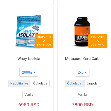
BESPLATN
BESPLATN
A
A
DOSTAVA!
DOSTAVA!
Whey Isolate
Metapure Zero Carb
2000g
2kg
Napolitanke
Čokolada
Čokolada
Jagoda
Vanila
Vanila
6950
RSD
7800
RSD