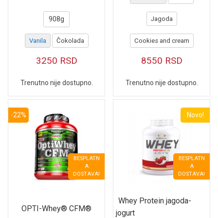
908g
Jagoda
Vanila
Čokolada
Cookies and cream
3250
RSD
8550
RSD
Trenutno nije dostupno.
Trenutno nije dostupno.
-22%
Novo!
BESPLATN
BESPLATN
A
A
DOSTAVA!
DOSTAVA!
Whey Protein jagoda-
OPTI-Whey® CFM®
jogurt