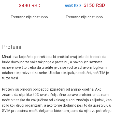
6150
RSD
3490
RSD
6650
RSD
Trenutno nije dostupno.
Trenutno nije dostupno.
Proteini
Minut-dva koje ćete potrošiti da bi pročitali ovaj tekst bi trebalo da
bude dovoljno za sažetak priče o proteinu, a nakon što saznate
osnove, sve što treba da uradite je da se vodite zdravom logikom i
odaberete proizvod za sebe. Ukoliko ste, ipak, neodlučni, naš TIM je
tu za Vas!
Proteini su prirodni polipeptidi izgrađeni od amino kiselina. Ako
znamo da otprilike 50% svake ćelije čine upravo proteini, onda nam
neće biti teško da zaključimo od kakvog su oni značaja za ljudski, kao
i bilo koji drugi organizam, a ako tome dodamo još i to da učestvuju u
SVIM procesima među ćelijama, biće nam jasno da njihovu potrošnju