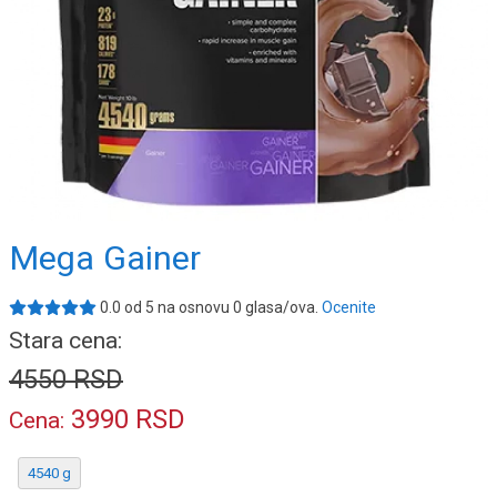
Mega Gainer
0.0
od
5
na osnovu
0
glasa/ova.
Ocenite
Stara cena:
4550
RSD
3990
RSD
Cena:
4540 g