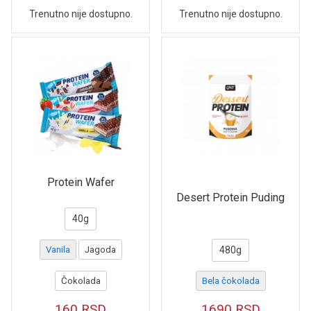
Trenutno nije dostupno.
Trenutno nije dostupno.
Protein Wafer
Desert Protein Puding
40g
Vanila
Jagoda
480g
Čokolada
Bela čokolada
160
RSD
1690
RSD