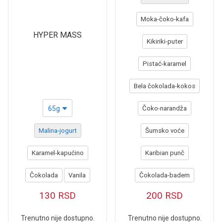
Moka-čoko-kafa
HYPER MASS
Kikiriki-puter
Pistać-karamel
Bela čokolada-kokos
65g
Čoko-narandža
Malina-jogurt
Šumsko voće
Karamel-kapućino
Karibian punč
Čokolada
Vanila
Čokolada-badem
130
RSD
200
RSD
Trenutno nije dostupno.
Trenutno nije dostupno.