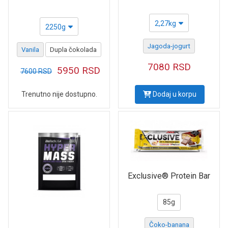
2,27kg
2250g
Jagoda-jogurt
Vanila
Dupla čokolada
7080
RSD
5950
RSD
7600
RSD
Trenutno nije dostupno.
Dodaj u korpu
Exclusive® Protein Bar
85g
Čoko-banana