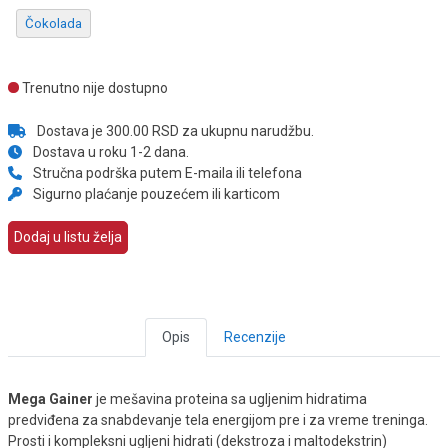
Čokolada
Trenutno nije dostupno
Dostava je 300.00 RSD za ukupnu narudžbu.
Dostava u roku 1-2 dana.
Stručna podrška putem E-maila ili telefona
Sigurno plaćanje pouzećem ili karticom
Dodaj u listu želja
Opis
Recenzije
Mega Gainer
je mešavina proteina sa ugljenim hidratima
predviđena za snabdevanje tela energijom pre i za vreme treninga.
Prosti i kompleksni ugljeni hidrati (dekstroza i maltodekstrin)