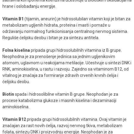
sastavna komponenta koenzima učestvuje u biološkim oksidacijama
hrane i oslobađanju energije.
Vitamin B1
(tijamin, aneurin) je hidrosolubilan vitamin koji je bitan za
metabolizam ugljenih hidrata, proteina i masti i pomaže u
održavanju normalnog funkcionisanja centralnog nervnog sistema.
Reguliše ćelijsku deobu i bitan je za sintezu antitela.
Folna kiselina
pripada grupi hidrosolubilnih vitamina iz B grupe.
Neophodna je za prenošenje jedinica sa jednim ugljenikovim
atomom, uglavnom u reakcijama metilacije. Učestvuje u sintezi DNK i
RNK, aminokiselina, u rastu i razvoju. Zajedno sa vitaminom B12, od
vitalnog je značaja za formiranje zdravih crvenih krvnih ćelija i
ćelijsku deobu.
Biotin
spada i hidrosolibilne vitamin B grupe. Neophodan je za
procese katabolizma glukoze i masnih kiselina i dezaminaciji
aminokiselina.
Vitamin B12
pripada grupi hidrosolubilnih vitamina. Ovaj vitamin je
značajan za rast novih ćelija, razvoj nervnog tkiva, metabolizam
folata, sintezu DNK i proizvodnju energije. Neophodan je za