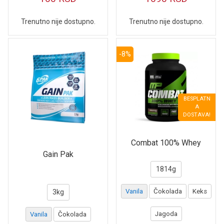
Trenutno nije dostupno.
Trenutno nije dostupno.
-8%
BESPLATN
A
DOSTAVA!
Combat 100% Whey
Gain Pak
1814g
Vanila
Čokolada
Keks
3kg
Jagoda
Vanila
Čokolada