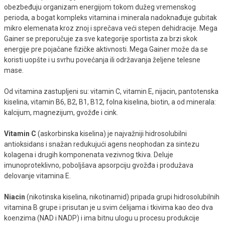
obezbeđuju organizam energijom tokom dužeg vremenskog
perioda, a bogat kompleks vitamina i minerala nadoknađuje gubitak
mikro elemenata kroz znoj i sprečava veći stepen dehidracije. Mega
Gainer se preporučuje za sve kategorije sportista za brzi skok
energije pre pojačane fizičke aktivnosti. Mega Gainer može da se
koristi uopšte i u svrhu povećanja ili održavanja željene telesne
mase.
Od vitamina zastupljeni su: vitamin C, vitamin E, nijacin, pantotenska
kiselina, vitamin B6, B2, B1, B12, folna kiselina, biotin, a od minerala:
kalcijum, magnezijum, gvožđe i cink.
Vitamin C
(askorbinska kiselina) je najvažniji hidrosolubilni
antioksidans i snažan redukujući agens neophodan za sintezu
kolagena i drugih komponenata vezivnog tkiva. Deluje
imunoproteklivno, poboljšava apsorpciju gvožđa i produžava
delovanje vitamina E.
Niacin
(nikotinska kiselina, nikotinamid) pripada grupi hidrosolubilnih
vitamina B grupe i prisutan je u svim ćelijama i tkivima kao deo dva
koenzima (NAD i NADP) i ima bitnu ulogu u procesu produkcije