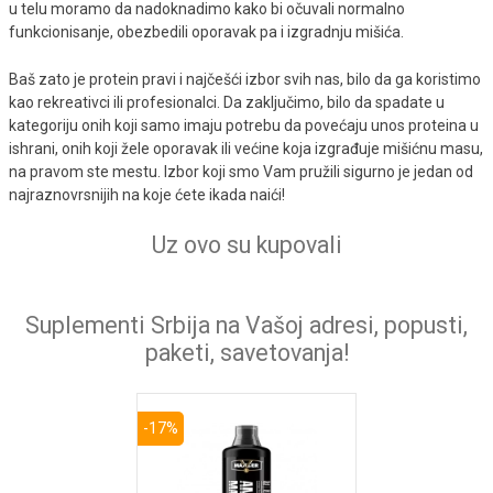
u telu moramo da nadoknadimo kako bi očuvali normalno
funkcionisanje, obezbedili oporavak pa i izgradnju mišića.
Baš zato je protein pravi i najčešći izbor svih nas, bilo da ga koristimo
kao rekreativci ili profesionalci. Da zaključimo, bilo da spadate u
kategoriju onih koji samo imaju potrebu da povećaju unos proteina u
ishrani, onih koji žele oporavak ili većine koja izgrađuje mišićnu masu,
na pravom ste mestu. Izbor koji smo Vam pružili sigurno je jedan od
najraznovrsnijih na koje ćete ikada naići!
Uz ovo su kupovali
Suplementi Srbija na Vašoj adresi, popusti,
paketi, savetovanja!
-17%