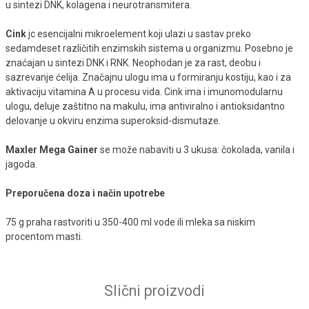
u sintezi DNK, kolagena i neurotransmitera.
Cink
jc esencijalni mikroelement koji ulazi u sastav preko
sedamdeset različitih enzimskih sistema u organizmu. Posebno je
znaćajan u sintezi DNK i RNK. Neophodan je za rast, deobu i
sazrevanje ćelija. Značajnu ulogu ima u formiranju kostiju, kao i za
aktivaciju vitamina A u procesu vida. Cink ima i imunomodularnu
ulogu, deluje zaštitno na makulu, ima antiviralno i antioksidantno
delovanje u okviru enzima superoksid-dismutaze.
Maxler Mega Gainer
se može nabaviti u 3 ukusa: čokolada, vanila i
jagoda.
Preporučena doza i način upotrebe
75 g praha rastvoriti u 350-400 ml vode ili mleka sa niskim
procentom masti.
Slični proizvodi