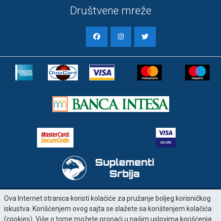
Društvene mreže
Ova Internet stranica koristi kolačiće za pružanje boljeg korisničkog
iskustva. Korišćenjem ovog sajta se slažete sa korištenjem kolačića
© Copyright 2026 . Sva prava su zadržana. Suplementi Srbija.
(cookies). Više o tome možete pronaći u našim uslovima korišćenja.