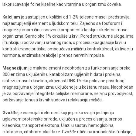
iskorišćavanje folne kiseline kao vitamina u organizmu čoveka.
Kalcijum
je zastupljen u količini od 1-2% telesne mase i predstavlja
najzastupljeniji element u ljudskom telu. Zajedno sa fosforom i
magnezijumom čini osnovnu komponentu kostiju i skeletne mase
organizma. Samo oko 1% cirkuliše u krvi. Pored strukturne uloge, ima
i funkciju u održavanju srčanog rada, u procesu koagulacije krvi, u
kontroli krvnog pritiska, omogućava mišićnu kontraktilnost, aktivaciju
hormona, enzimska reakcije i prenos nervnih impulsa.
Magnezijum
je makroelement neophodan za funkcionisanje preko
300 enzima uključenih u katabolizam ugljenih hidata i proleina,
sintezu masnih kiselina, aktivnost RNK. Preko polovine prisutnog
magnezijuma u organizmu uključeno je u koštanu masu. Neophodan
je za održavanje integriteta ćelijske membrane, nervnu provodljivost,
održavanje tonusa krvnih sudova i relaksaciju mišića.
Gvožđe
je esencijalni element koji je preko svojih jedinjenja
uglavnom proteinske prirode, uključen u proces disanja, prenos
kiseonika, transport elekrtona. Ulazi u sastav hemoglobina,
citohroma, citohrom-oksidaze. Gvožđe utiče na imunološke funkcije,