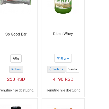
Clean Whey
So Good Bar
60g
910 g
Kokos
Čokolada
Vanila
250
RSD
4190
RSD
renutno nije dostupno.
Trenutno nije dostupno.