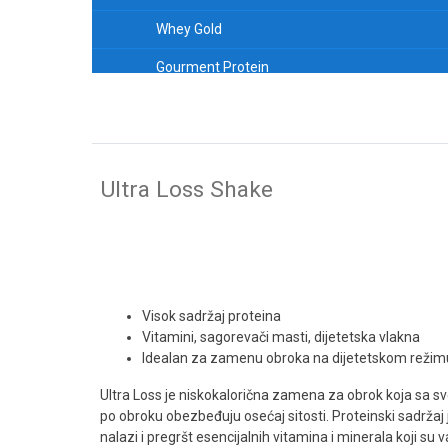
Whey Gold
Gourment Protein
ULTRA LOSS SHAKE
100% Whey Protein Fuel
Zero Hero 31% Protein Bar
Ultra Loss Shake
GreenDay® Vegefiit Protein
IsoPrime CFM® izolat
Combat 100% Whey
Visok sadržaj proteina
Whey Pure Fusion
Vitamini, sagorevači masti, dijetetska vlakna
Idealan za zamenu obroka na dijetetskom režim
Protein Wafer
Ultra Loss je niskokalorična zamena za obrok koja sa sv
Delicious Whey Protein
po obroku obezbeđuju osećaj sitosti. Proteinski sadržaj 
nalazi i pregršt esencijalnih vitamina i minerala koji s
Desert Protein Puding