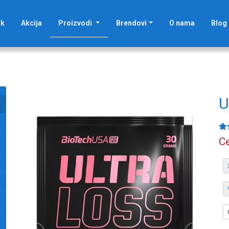
(current)
ak
Akcija
Proizvodi
Brendovi
O nama
Blog
U
Ce