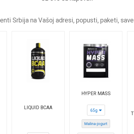
nti Srbija na Vašoj adresi, popusti, paketi, save
HYPER MASS
LIQUID BCAA
65g
T
Malina-jogurt