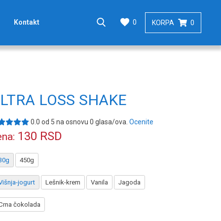
0
Kontakt
KORPA
0
LTRA LOSS SHAKE
0.0
od
5
na osnovu
0
glasa/ova.
Ocenite
130
RSD
na:
30g
450g
Višnja-jogurt
Lešnik-krem
Vanila
Jagoda
Crna čokolada