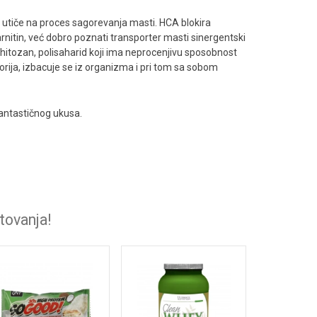
) utiče na proces sagorevanja masti. HCA blokira
rnitin, već dobro poznati transporter masti sinergentski
 hitozan, polisaharid koji ima neprocenjivu sposobnost
orija, izbacuje se iz organizma i pri tom sa sobom
fantastičnog ukusa.
tovanja!