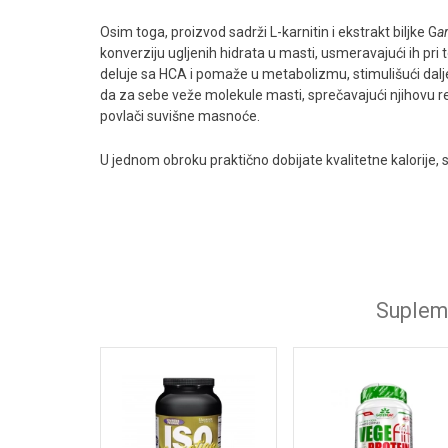
Osim toga, proizvod sadrži L-karnitin i ekstrakt biljke G
a
Metapure Zero Carb
konverziju ugljenih hidrata u masti, usmeravajući ih pr
deluje sa HCA i pomaže u metabolizmu, stimulišući dalje
Vegan Protein
da za sebe veže molekule masti, sprečavajući njihovu res
Belgian Waffles Protein
povlači suvišne masnoće.
Light Digest Whey Protein
U jednom obroku praktično dobijate kvalitetne kalorije, 
Whey Protein
Anabolic Masster™
IsoHD® 90 CFM Protein
WheyPro PREDATOR
Supleme
Anabolic Monster Beef 90%
OPTI-Whey® CFM®
Exclusive® Protein Bar