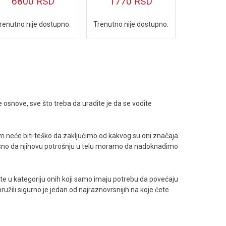
6800
RSD
1770
RSD
renutno nije dostupno.
Trenutno nije dostupno.
e osnove, sve što treba da uradite je da se vodite
nam neće biti teško da zaključimo od kakvog su oni značaja
 jasno da njihovu potrošnju u telu moramo da nadoknadimo
adate u kategoriju onih koji samo imaju potrebu da povećaju
užili sigurno je jedan od najraznovrsnijih na koje ćete