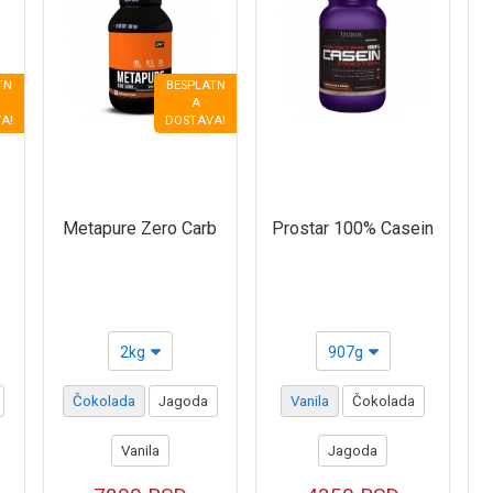
TN
BESPLATN
A
A!
DOSTAVA!
Metapure Zero Carb
Prostar 100% Casein
2kg
907g
Čokolada
Jagoda
Vanila
Čokolada
Vanila
Jagoda