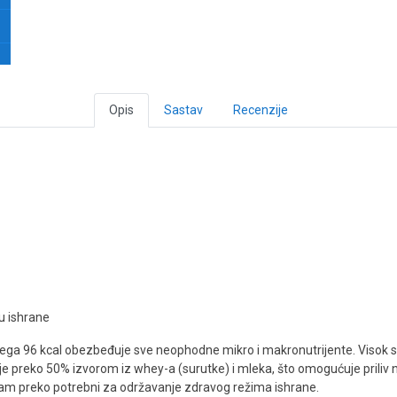
Opis
Sastav
Recenzije
u ishrane
ega 96 kcal obezbeđuje sve neophodne mikro i makronutrijente. Visok sad
je preko 50% izvorom iz whey-a (surutke) i mleka, što omogućuje priliv na
u vam preko potrebni za održavanje zdravog režima ishrane.