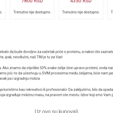
7800
RSD
4350
RSD
o.
Trenutno nije dostupno.
Trenutno nije dostupno.
T
i trebalo da bude dovoljno za sažetak priče o proteinu, a nakon što saznat
, ipak, neodlučni, naš TIM je tu za Vas!
ina. Ako znamo da otprilike 50% svake ćelije čine upravo proteini, onda 
 dodamo još i to da učestvuju u SVIM procesima među ćelijama, biće nam
vak pa i izgradnju mišića.
a ga koristimo kao rekreativci ili profesionalci. Da zaključimo, bilo da sp
e koja izgrađuje mišićnu masu, na pravom ste mestu. Izbor koji smo Vam pr
Uz ovo su kupovali