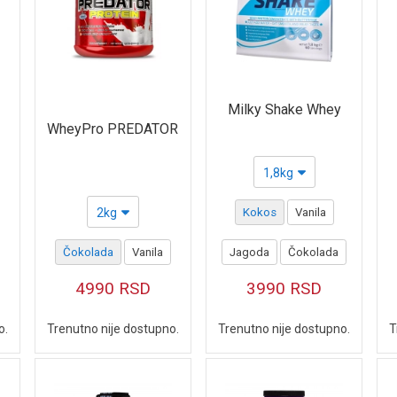
Milky Shake Whey
WheyPro PREDATOR
1,8kg
2kg
Kokos
Vanila
Čokolada
Vanila
Jagoda
Čokolada
4990
RSD
3990
RSD
o.
T
Trenutno nije dostupno.
Trenutno nije dostupno.