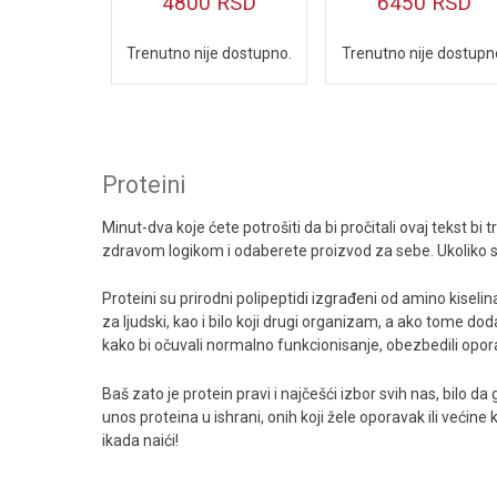
6450
RSD
4800
RSD
Omega 3 i druge esencijalne masne kiseline
Trenutno nije dostupn
Trenutno nije dostupno.
Energija, izdržljivost i ugljeni hidrati
Oprema za vežbanje
Proteini
Minut-dva koje ćete potrošiti da bi pročitali ovaj tekst b
zdravom logikom i odaberete proizvod za sebe. Ukoliko ste
Proteini su prirodni polipeptidi izgrađeni od amino kisel
za ljudski, kao i bilo koji drugi organizam, a ako tome
kako bi očuvali normalno funkcionisanje, obezbedili opora
Baš zato je protein pravi i najčešći izbor svih nas, bilo d
unos proteina u ishrani, onih koji žele oporavak ili većin
ikada naići!