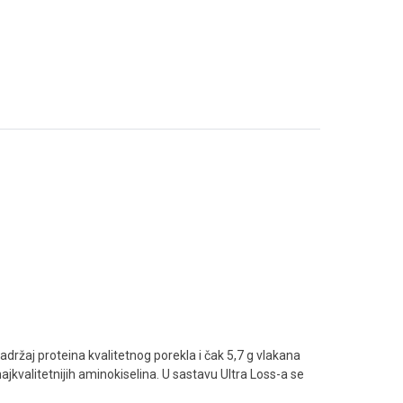
ržaj proteina kvalitetnog porekla i čak 5,7 g vlakana
jkvalitetnijih aminokiselina. U sastavu Ultra Loss-a se