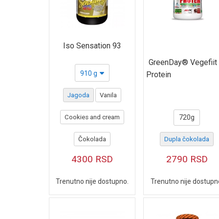
Combat Protein Powder
PROTEIN FUEL
HYPER MASS
Iso Sensation 93
100% PURE WHEY
GreenDay® Vegefiit
910 g
Protein
ISOWHEY ZERO
Jagoda
Vanila
POWER PROTEIN
CASEINE ZERO
Cookies and cream
720g
Zero Bar
Čokolada
Dupla čokolada
Prostar 100% Raw Whey
4300
RSD
2790
RSD
Prime Whey
Trenutno nije dostupno.
Trenutno nije dostupn
Anabolic Masster
Eritritol