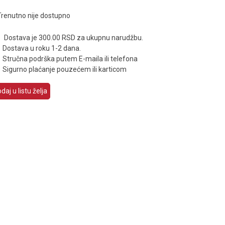
Trenutno nije dostupno
Dostava je 300.00 RSD za ukupnu narudžbu.
Dostava u roku 1-2 dana.
Stručna podrška putem E-maila ili telefona
Sigurno plaćanje pouzećem ili karticom
daj u listu želja