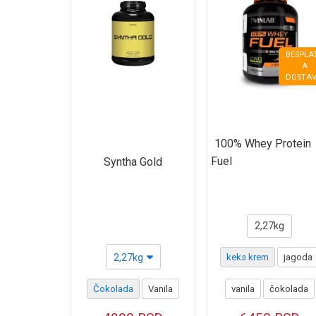
Gainer Mass Plus
Gainer Mass Standard
BESPLA
Mega Gainer
A
DOSTAV
Amino kiseline
Kreatini
100% Whey Protein
NO reaktori i proizvodi za u toku i posle treninga
Fuel
Syntha Gold
Sagorevači
Vitamini i minerali
Imunitet i zaštita organizma
2,27kg
Zaštita i obnova zglobova i tetiva
keks krem
jagoda
2,27kg
Prostata-zaštita i prevencija
vanila
čokolada
Čokolada
Vanila
Prirodni stimulatori hormona