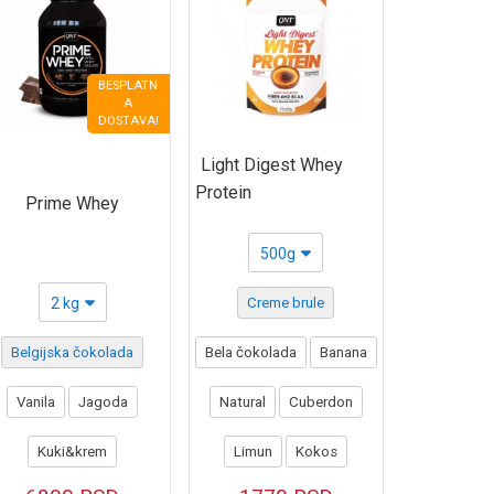
BESPLATN
A
DOSTAVA!
Light Digest Whey
Protein
Prime Whey
500g
2 kg
Creme brule
Belgijska čokolada
Bela čokolada
Banana
Vanila
Jagoda
Natural
Cuberdon
Kuki&krem
Limun
Kokos