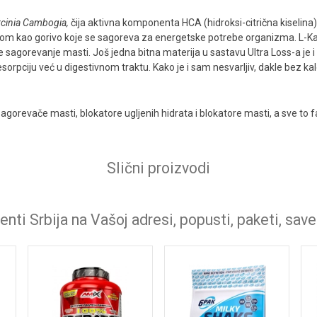
rcinia Cambogia,
čija aktivna komponenta HCA (hidroksi-citrična kiselina
i tom kao gorivo koje se sagoreva za energetske potrebe organizma. L-Ka
 sagorevanje masti. Još jedna bitna materija u sastavu Ultra Loss-a je i
orpciju već u digestivnom traktu. Kako je i sam nesvarljiv, dakle bez kal
sagorevače masti, blokatore ugljenih hidrata i blokatore masti, a sve to 
Slični proizvodi
nti Srbija na Vašoj adresi, popusti, paketi, save