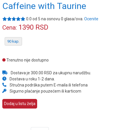
Caffeine with Taurine
0.0
od
5
na osnovu
0
glasa/ova.
Ocenite
1390
RSD
Cena:
90 kap.
Trenutno nije dostupno
Dostava je 300.00 RSD za ukupnu narudžbu.
Dostava u roku 1-2 dana.
Stručna podrška putem E-maila ili telefona
Sigurno plaćanje pouzećem ili karticom
Dodaj u listu želja