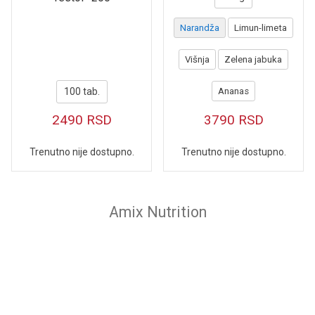
Narandža
Limun-limeta
Višnja
Zelena jabuka
100 tab.
Ananas
2490
RSD
3790
RSD
Trenutno nije dostupno.
Trenutno nije dostupno.
Amix Nutrition