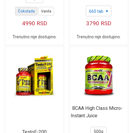
Čokolada
Vanila
660 tab.
4990
RSD
3790
RSD
Trenutno nije dostupno.
Trenutno nije dostupno.
BCAA High Class Micro-
Instant Juice
500g
TestoF-200