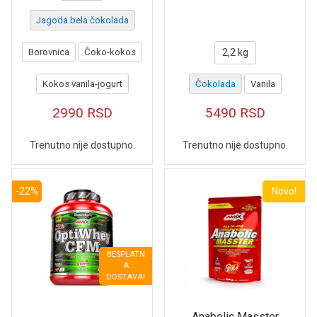
Jagoda bela čokolada
Borovnica
Čoko-kokos
2,2 kg
Kokos vanila-jogurt
Čokolada
Vanila
2990
RSD
5490
RSD
Trenutno nije dostupno.
Trenutno nije dostupno.
-22%
Novo!
BESPLATN
A
DOSTAVA!
Anabolic Masster