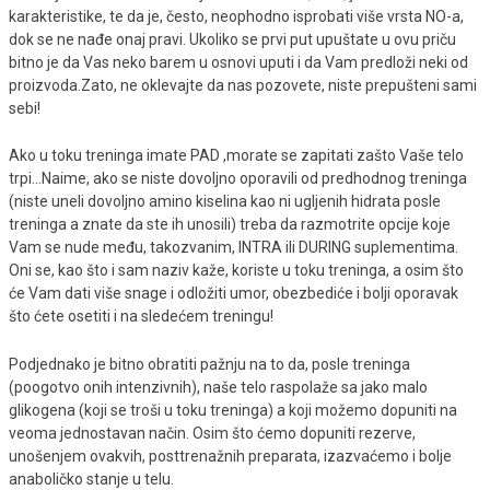
karakteristike, te da je, često, neophodno isprobati više vrsta NO-a,
dok se ne nađe onaj pravi. Ukoliko se prvi put upuštate u ovu priču
bitno je da Vas neko barem u osnovi uputi i da Vam predloži neki od
proizvoda.Zato, ne oklevajte da nas pozovete, niste prepušteni sami
sebi!
Ako u toku treninga imate PAD ,morate se zapitati zašto Vaše telo
trpi...Naime, ako se niste dovoljno oporavili od predhodnog treninga
(niste uneli dovoljno amino kiselina kao ni ugljenih hidrata posle
treninga a znate da ste ih unosili) treba da razmotrite opcije koje
Vam se nude među, takozvanim, INTRA ili DURING suplementima.
Oni se, kao što i sam naziv kaže, koriste u toku treninga, a osim što
će Vam dati više snage i odložiti umor, obezbediće i bolji oporavak
što ćete osetiti i na sledećem treningu!
Podjednako je bitno obratiti pažnju na to da, posle treninga
(poogotvo onih intenzivnih), naše telo raspolaže sa jako malo
glikogena (koji se troši u toku treninga) a koji možemo dopuniti na
veoma jednostavan način. Osim što ćemo dopuniti rezerve,
unošenjem ovakvih, posttrenažnih preparata, izazvaćemo i bolje
anaboličko stanje u telu.