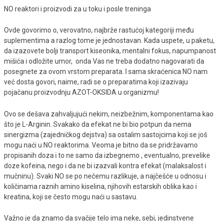
NO reaktori i proizvodi za u toku i posle treninga
Ovde govorimo o, verovatno, najbrže rastućoj kategoriji među
suplementima a razlog tome je jednostavan. Kada uspete, u paketu,
da izazovete bolji transport kiseonika, mentalni fokus, napumpanost
mišića i odložite umor, onda Vas ne treba dodatno nagovarati da
posegnete za ovom vrstom preparata. I sama skraćenica NO nam
već dosta govori, naime, radi se o preparatima koji izazivaju
pojačanu proizvodnju AZOT-OKSIDA u organizmu!
Ovo se dešava zahvaljujući nekim, neizbežnim, komponentama kao
što je L-Arginin. Svakako da efekat ne bi bio potpun da nema
sinergizma (zajedničkog dejstva) sa ostalim sastojcima koji se još
mogu naći u NO reaktorima. Veoma je bitno da se pridržavamo
propisanih doza i to ne samo da izbegnemo , eventualno, prevelike
doze kofeina, nego i da ne bi izazvali kontra efekat (malaksalost i
mučninu). Svaki NO se po nečemu razlikuje, a najčešće u odnosu i
količinama raznih amino kiselina, njihovih estarskih oblika kao i
kreatina, koji se često mogu naći u sastavu.
Važno je da znamo da svačije telo ima neke, sebi, jedinstvene