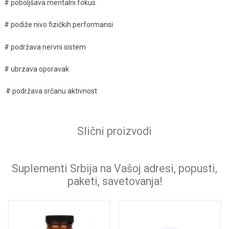
# poboljšava mentalni fokus
# podiže nivo fizičkih performansi
# podržava nervni sistem
# ubrzava oporavak
# podržava srčanu aktivnost
Slični proizvodi
Suplementi Srbija na Vašoj adresi, popusti,
paketi, savetovanja!