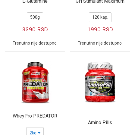
L-Glutamine
GH Stimulant Maximum
500g
120 kap.
3390
RSD
1990
RSD
Trenutno nije dostupno.
Trenutno nije dostupno.
WheyPro PREDATOR
Amino Pills
2kg