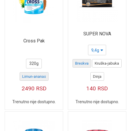
SUPER NOVA
Cross Pak
9,4g
320g
Breskva
Kruška-jabuka
Limun-ananas
Dinja
2490
RSD
140
RSD
Trenutno nije dostupno.
Trenutno nije dostupno.