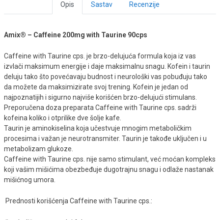
Opis
Sastav
Recenzije
Amix® – Caffeine 200mg with Taurine 90cps
Caffeine with Taurine cps. je brzo-delujuća formula koja iz vas
izvlači maksimum energije i daje maksimalnu snagu. Kofein i taurin
deluju tako što povećavaju budnost i neurološki vas pobuđuju tako
da možete da maksimizirate svoj trening. Kofein je jedan od
najpoznatijih i sigurno najviše korišćen brzo-delujući stimulans.
Preporučena doza preparata Caffeine with Taurine cps. sadrži
kofeina koliko i otprilike dve šolje kafe.
Taurin je aminokiselina koja učestvuje mnogim metaboličkim
procesima i važan je neurotransmiter. Taurin je takođe uključen i u
metabolizam glukoze.
Caffeine with Taurine cps. nije samo stimulant, već moćan kompleks
koji vašim mišićima obezbeđuje dugotrajnu snagu i odlaže nastanak
mišićnog umora.
Prednosti korišćenja Caffeine with Taurine cps.: