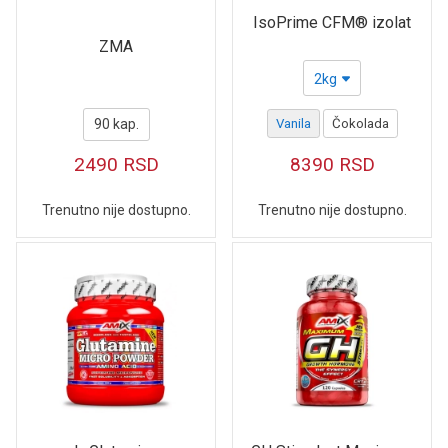
IsoPrime CFM® izolat
ZMA
2kg
90 kap.
Vanila
Čokolada
2490
RSD
8390
RSD
Trenutno nije dostupno.
Trenutno nije dostupno.