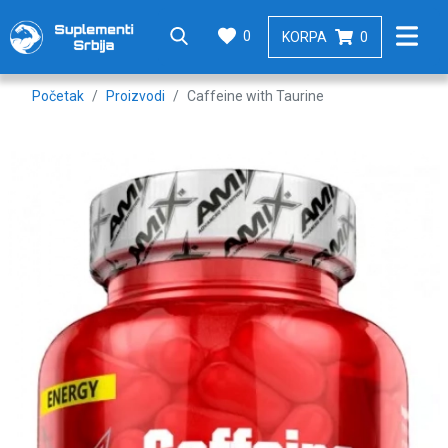
0
KORPA
0
Početak
Proizvodi
Caffeine with Taurine