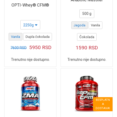
OPTI-Whey® CFM®
500 g
2250g
Jagoda
Vanila
Vanila
Dupla čokolada
Čokolada
5950
RSD
1590
RSD
7600
RSD
Trenutno nije dostupno.
Trenutno nije dostupno.
BESPLATN
A
DOSTAVA!