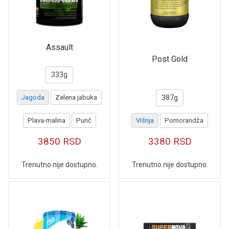
Assault
Post Gold
333g
Jagoda
Zelena jabuka
387g
Plava-malina
Punč
Višnja
Pomorandža
3850
RSD
3380
RSD
Trenutno nije dostupno.
Trenutno nije dostupno.