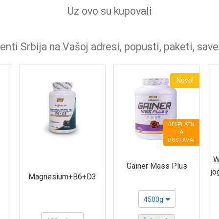
Uz ovo su kupovali
nti Srbija na Vašoj adresi, popusti, paketi, save
Novo!
BESPLATN
A
DOSTAVA!
W
Gainer Mass Plus
jo
Magnesium+B6+D3
4500g