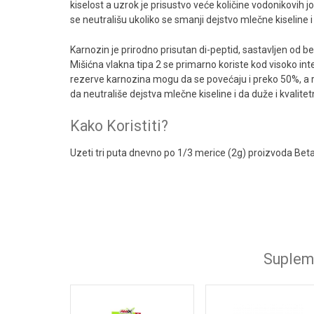
kiselost a uzrok je prisustvo veće količine vodonikovi
se neutrališu ukoliko se smanji dejstvo mlečne kiseline i
Anticatabolic pak
Karnozin je prirodno prisutan di-peptid, sastavljen od be
Amino Acid Liquid
Mišićna vlakna tipa 2 se primarno koriste kod visoko int
rezerve karnozina mogu da se povećaju i preko 50%, a
Bcaa 8500
da neutrališe dejstva mlečne kiseline i da duže i kvalitetn
Arginine
Kako Koristiti?
Amino 8400
Uzeti tri puta dnevno po 1/3 merice (2g) proizvoda Beta Al
L-Glutamine
BCAA High Class Micro-Instant Juice
Amix AMINO HYDRO 32
Amino Pills
Supleme
Glutamine Essentials
BCAA 2:1:1