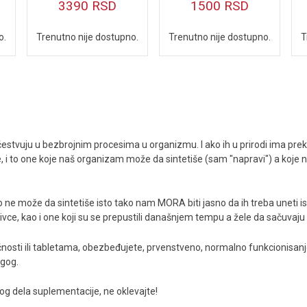
3390
RSD
1500
RSD
o.
Trenutno nije dostupno.
Trenutno nije dostupno.
T
estvuju u bezbrojnim procesima u organizmu. I ako ih u prirodi ima prek
 i to one koje naš organizam može da sintetiše (sam "napravi") a koje
o ne može da sintetiše isto tako nam MORA biti jasno da ih treba uneti i
ivce, kao i one koji su se prepustili današnjem tempu a žele da sačuvaju 
čnosti ili tabletama, obezbeđujete, prvenstveno, normalno funkcionisan
ugog.
vog dela suplementacije, ne oklevajte!