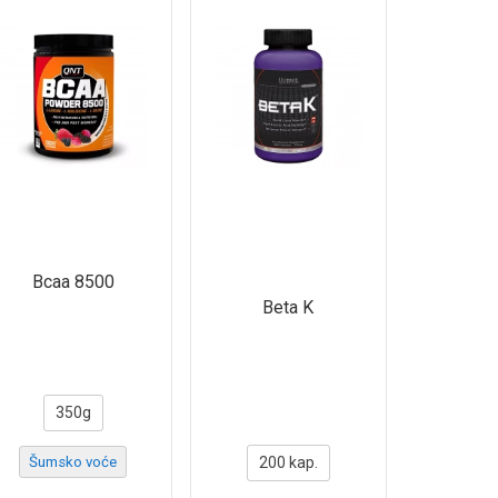
Bcaa 8500
Beta K
350g
Šumsko voće
200 kap.