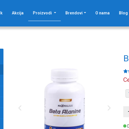
(current)
ak
Akcija
Proizvodi
Brendovi
O nama
Blog
B
Ce