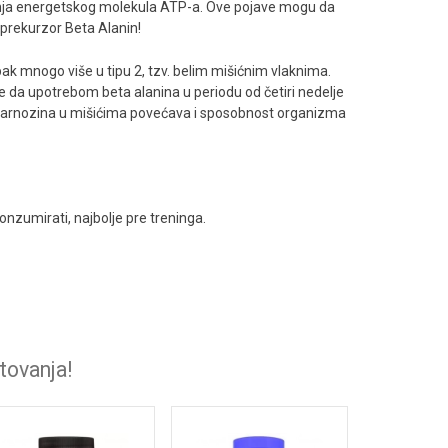
adanja energetskog molekula ATP-a. Ove pojave mogu da
e prekurzor Beta Alanin!
ipak mnogo više u tipu 2, tzv. belim mišićnim vlaknima.
le da upotrebom beta alanina u periodu od četiri nedelje
 karnozina u mišićima povećava i sposobnost organizma
konzumirati, najbolje pre treninga.
tovanja!