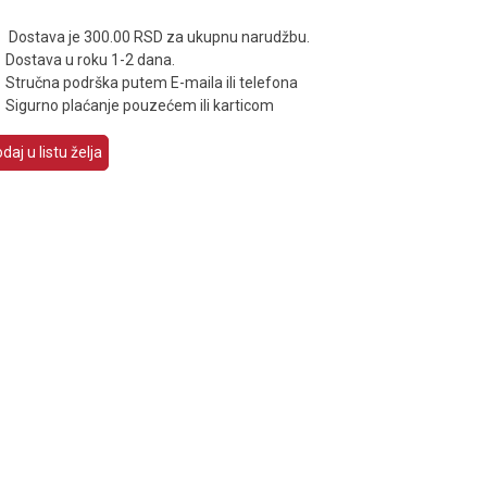
Dostava je 300.00 RSD za ukupnu narudžbu.
Dostava u roku 1-2 dana.
Stručna podrška putem E-maila ili telefona
Sigurno plaćanje pouzećem ili karticom
daj u listu želja