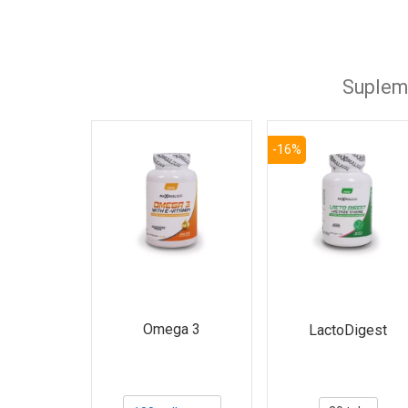
Supleme
-16%
Omega 3
LactoDigest