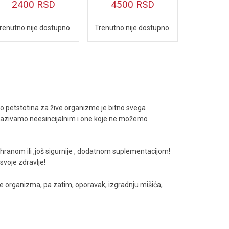
2400
RSD
4500
RSD
renutno nije dostupno.
Trenutno nije dostupno.
o petstotina za žive organizme je bitno svega
 nazivamo neesincijalnim i one koje ne možemo
shranom ili ,još sigurnije , dodatnom suplementacijom!
svoje zdravlje!
je organizma, pa zatim, oporavak, izgradnju mišića,