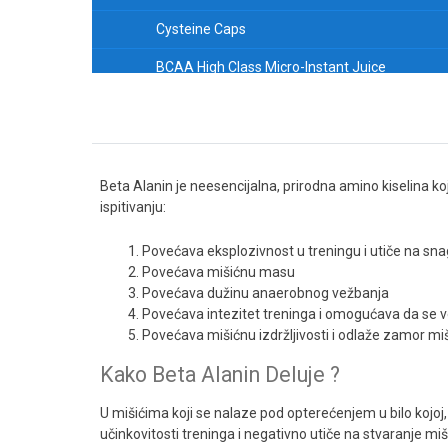
Cysteine Caps
BCAA High Class Micro-Instant Juice
DLPA Caps
GABA-Plus
DMAE Caps
Beta Alanin je neesencijalna, prirodna amino kiselina
ispitivanju:
Glutathione Caps
Povećava eksplozivnost u treningu i utiče na sna
Mega Taurine Caps
Povećava mišićnu masu
Povećava dužinu anaerobnog vežbanja
NAC (N-Acetyl-Cysteine)
Povećava intezitet treninga i omogućava da se v
Tyrosine Caps
Povećava mišićnu izdržljivosti i odlaže zamor mi
Kako Beta Alanin Deluje ?
PHENYLALANINE
5-HTP
U mišićima koji se nalaze pod opterećenjem u bilo kojoj,
učinkovitosti treninga i negativno utiče na stvaranje m
Beta Pak