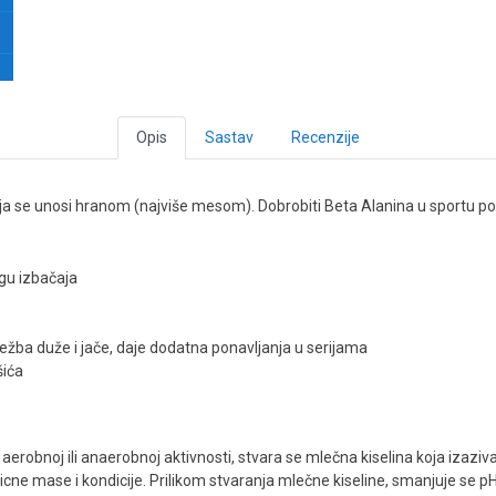
Opis
Sastav
Recenzije
 koja se unosi hranom (najviše mesom). Dobrobiti Beta Alanina u sport
gu izbačaja
ežba duže i jače, daje dodatna ponavljanja u serijama
šića
 aerobnoj ili anaerobnoj aktivnosti, stvara se mlečna kiselina koja izazi
išicne mase i kondicije. Prilikom stvaranja mlečne kiseline, smanjuje se