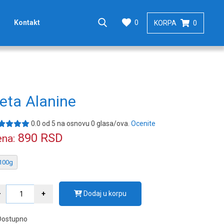
0
Kontakt
KORPA
0
eta Alanine
0.0
od
5
na osnovu
0
glasa/ova.
Ocenite
890
RSD
na:
100g
Dodaj u korpu
Dostupno