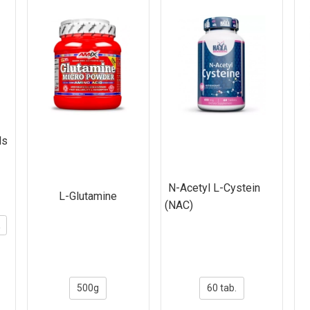
ls
N-Acetyl L-Cystein
L-Glutamine
(NAC)
a
500g
60 tab.