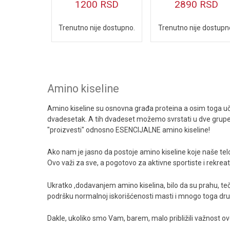
1200
RSD
2890
RSD
Prirodni stimulatori hormona
Trenutno nije dostupno.
Trenutno nije dostupn
Omega 3 i druge esencijalne masne kiseline
Energija, izdržljivost i ugljeni hidrati
Oprema za vežbanje
Amino kiseline
Amino kiseline su osnovna građa proteina a osim toga uč
dvadesetak. A tih dvadeset možemo svrstati u dve grupe,
"proizvesti" odnosno ESENCIJALNE amino kiseline!
Ako nam je jasno da postoje amino kiseline koje naše tel
Ovo važi za sve, a pogotovo za aktivne sportiste i rekreat
Ukratko ,dodavanjem amino kiselina, bilo da su prahu, te
podršku normalnoj iskorišćenosti masti i mnogo toga dr
Dakle, ukoliko smo Vam, barem, malo približili važnost o