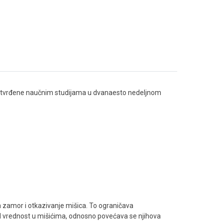
u potvrđene naučnim studijama u dvanaesto nedeljnom
va zamor i otkazivanje mišica. To ograničava
 pH vrednost u mišićima, odnosno povećava se njihova