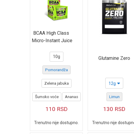
L-Glutamine Instant
L-Tyrosine
Liquid amino
BCAA High Class
Glutamine Zero
Micro-Instant Juice
MEGA AMINO 3200
10g
Glutamine Zero
100% L-GLUTAMINE
Pomorandža
BCAA ZERO FLASH
100% BCAA 2:1:1
Zelena jabuka
12g
LIQUID BCAA
Šumsko voće
Ananas
Limun
BCAA 3D
110
RSD
130
RSD
Beta Alanine
Trenutno nije dostupno.
Trenutno nije dostupn
ARGININ AKG