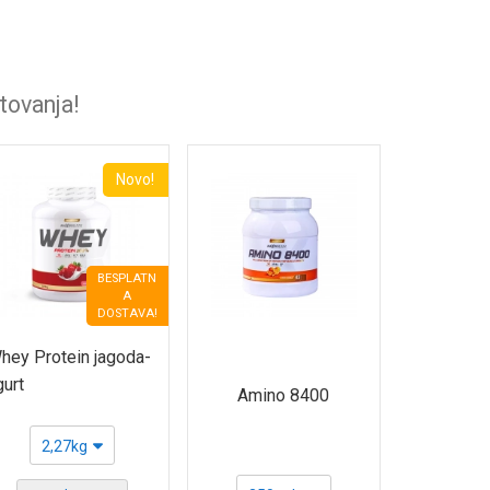
tovanja!
Novo!
BESPLATN
A
DOSTAVA!
hey Protein jagoda-
gurt
Amino 8400
2,27kg