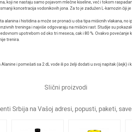
h jona, koji ne nastaju samo pojavom mlečne kiseline, već i tokom rasp
 smanji koncetracija vodonikovih jona. Za to je zadužen L-karnozin čiji j
ta alanina i histidina a može se pronaći u oba tipa mišicnih vlakana, no 
enzivnih treninga i najviše odgovaraju na mišićni rast. Studije su pokaza
 redovnom upotrebom od oko tri meseca, cak i 80 %. Ovakvo povećanje
ije trenira.
anine i pomešati sa 2 dL vode ili po želji dodati u svoj napitak (šejk) i 
Slični proizvodi
nti Srbija na Vašoj adresi, popusti, paketi, save