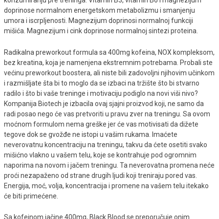
konzumiranju pre treninga. Vitamin B3, vitamin B6 i magnezijum
doprinose normalnom energetskom metabolizmu i smanjenju
umora i iscrpljenosti. Magnezijum doprinosi normalnoj funkciji
mišića. Magnezijum i cink doprinose normalnoj sintezi proteina.
Radikalna preworkout formula sa 400mg kofeina, NOX kompleksom,
bez kreatina, koja je namenjena ekstremnim potrebama. Probali ste
većinu preworkout boostera, ali niste bili zadovoljni njihovim učinkom
i razmišljate šta bi to moglo da se izbaci na tržište što bi stvarno
radilo i što bi vaše treninge i motivaciju podiglo na novi viši nivo?
Kompanija Biotech je izbacila ovaj sjajni proizvod koji, ne samo da
radi posao nego će vas pretvoriti u pravu zver na treningu. Sa ovom
moćnom formulom nema greške jer će vas motivisati da dižete
tegove dok se gvožđe ne istopi u vašim rukama. Imaćete
neverovatnu koncentraciju na treningu, takvu da ćete osetiti svako
mišićno vlakno u vašem telu, koje se kontrahuje pod ogromnim
naporima na novom i jačem treningu. Ta neverovatna promena neće
proći nezapaženo od strane drugih ljudi koji treniraju pored vas.
Energija, moć, volja, koncentracija i promene na vašem telu itekako
će biti primećene.
Sa kofeinom jačine 400mg, Black Blood se preporučuje onim