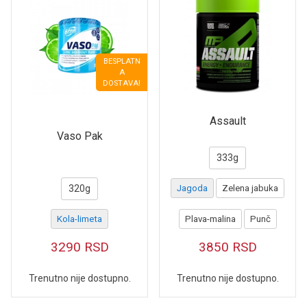
BESPLATN
A
DOSTAVA!
Assault
Vaso Pak
333g
320g
Jagoda
Zelena jabuka
Kola-limeta
Plava-malina
Punč
3290
RSD
3850
RSD
Trenutno nije dostupno.
Trenutno nije dostupno.