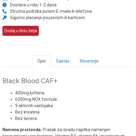
Dostava u roku 1-2 dana.
Stručna podrška putem E-maila ili telefona
Sigurno plaćanje pouzećem ili karticom
Dodaj u listu želja
Opis
Sastav
Recenzije
Black Blood CAF+
400mg kofeina
6300mg NOX formule
9 aktivnih sastojaka
Bez kreatina
Bez šećera
Namena proizvoda:
Prašak za izradu napitka namenjen