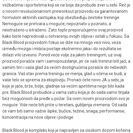
vežbačima i sportistima koji se ne boje da probude zver u sebi. Reč je
o novom revolucionarnom preworkout proizvodu sa garantovanom
formulom aktivnih sastojaka, koji obezbeđuju žestoke treninge.
Nemoguće se pretvara u moguće, nepoznato u poznato, a
neistraženo u istraženo. Zato toplo preporučujemo ovaj proizvod
kako biste napredovali u ostvarenju svojih ciljeva i ostali u fokusu. Sa
Black Blood proizvodom fokus se diže na mnogo veći nivo, veza
između mozga i mišića postaje ekstremno jaka i do rezultata se
dolazi vrlo izvesno. Pored veće volje za jakim treningom, uz ovaj
proizvod porašće vam i samopouzdanje, jer će vaši treninzi biti jači, a
samim tim i vaša glad za većim dostignućima porašće do nebeskih
granica. Vaš stav prema treningu se menja, glad u očima se budi, a
vaše telo se sprema za eksploziju. Pronaći ćete novo JA u sebi, ja
koje je jače, brže, bolje, gladnije sa većim apetitima nego bilo kada
pre. Black Blood probudiće u vama vatru koja je do sada samo tinjala
bez mogućnosti da pređe u požar. Sa ovim novim proizvodom ovo je
moguće. Više neće biti priče u teretani, gubljenja vremena. Od sada
će vam biti samo važne šipke, bučice, težine, snaga, performanse,
koncentracija na nove ciljeve i podvige.
Black Blood je kompleks koji je napravljen sa visokom dozom kofeina