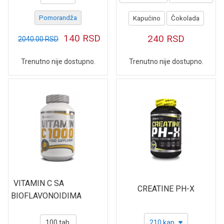
Pomorandža
Kapućino
Čokolada
140
RSD
240
RSD
2040.00
RSD
Trenutno nije dostupno.
Trenutno nije dostupno.
VITAMIN C SA
CREATINE PH-X
BIOFLAVONOIDIMA
100 tab.
210 kap.