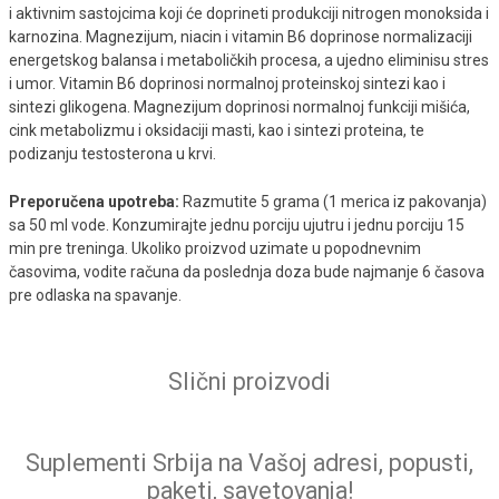
i aktivnim sastojcima koji će doprineti produkciji nitrogen monoksida i
karnozina. Magnezijum, niacin i vitamin B6 doprinose normalizaciji
energetskog balansa i metaboličkih procesa, a ujedno eliminisu stres
i umor. Vitamin B6 doprinosi normalnoj proteinskoj sintezi kao i
sintezi glikogena. Magnezijum doprinosi normalnoj funkciji mišića,
cink metabolizmu i oksidaciji masti, kao i sintezi proteina, te
podizanju testosterona u krvi.
Preporučena upotreba:
Razmutite 5 grama (1 merica iz pakovanja)
sa 50 ml vode. Konzumirajte jednu porciju ujutru i jednu porciju 15
min pre treninga. Ukoliko proizvod uzimate u popodnevnim
časovima, vodite računa da poslednja doza bude najmanje 6 časova
pre odlaska na spavanje.
Slični proizvodi
Suplementi Srbija na Vašoj adresi, popusti,
paketi, savetovanja!