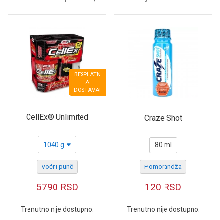
BESPLATN
A
DOSTAVA!
CellEx® Unlimited
Craze Shot
1040 g
80 ml
Voćni punč
Pomorandža
5790
RSD
120
RSD
Trenutno nije dostupno.
Trenutno nije dostupno.