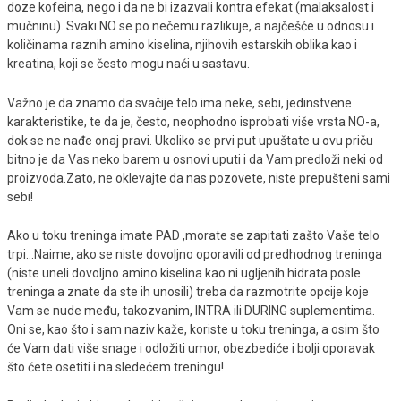
doze kofeina, nego i da ne bi izazvali kontra efekat (malaksalost i
mučninu). Svaki NO se po nečemu razlikuje, a najčešće u odnosu i
količinama raznih amino kiselina, njihovih estarskih oblika kao i
kreatina, koji se često mogu naći u sastavu.
Važno je da znamo da svačije telo ima neke, sebi, jedinstvene
karakteristike, te da je, često, neophodno isprobati više vrsta NO-a,
dok se ne nađe onaj pravi. Ukoliko se prvi put upuštate u ovu priču
bitno je da Vas neko barem u osnovi uputi i da Vam predloži neki od
proizvoda.Zato, ne oklevajte da nas pozovete, niste prepušteni sami
sebi!
Ako u toku treninga imate PAD ,morate se zapitati zašto Vaše telo
trpi...Naime, ako se niste dovoljno oporavili od predhodnog treninga
(niste uneli dovoljno amino kiselina kao ni ugljenih hidrata posle
treninga a znate da ste ih unosili) treba da razmotrite opcije koje
Vam se nude među, takozvanim, INTRA ili DURING suplementima.
Oni se, kao što i sam naziv kaže, koriste u toku treninga, a osim što
će Vam dati više snage i odložiti umor, obezbediće i bolji oporavak
što ćete osetiti i na sledećem treningu!