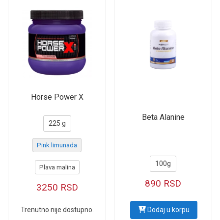
Horse Power X
Beta Alanine
225 g
Pink limunada
100g
Plava malina
890
RSD
3250
RSD
Trenutno nije dostupno.
Dodaj u korpu