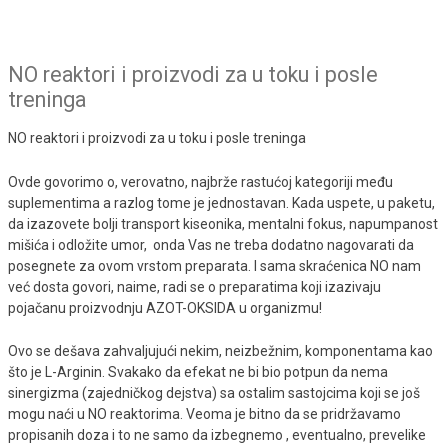
NO reaktori i proizvodi za u toku i posle
treninga
NO reaktori i proizvodi za u toku i posle treninga
Ovde govorimo o, verovatno, najbrže rastućoj kategoriji među
suplementima a razlog tome je jednostavan. Kada uspete, u paketu,
da izazovete bolji transport kiseonika, mentalni fokus, napumpanost
mišića i odložite umor, onda Vas ne treba dodatno nagovarati da
posegnete za ovom vrstom preparata. I sama skraćenica NO nam
već dosta govori, naime, radi se o preparatima koji izazivaju
pojačanu proizvodnju AZOT-OKSIDA u organizmu!
Ovo se dešava zahvaljujući nekim, neizbežnim, komponentama kao
što je L-Arginin. Svakako da efekat ne bi bio potpun da nema
sinergizma (zajedničkog dejstva) sa ostalim sastojcima koji se još
mogu naći u NO reaktorima. Veoma je bitno da se pridržavamo
propisanih doza i to ne samo da izbegnemo , eventualno, prevelike