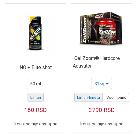
CellZoom® Hardcore
Activator
NO + Elite shot
60 ml
315g
Limun
Limun-limeta
Voćni punč
180
RSD
3790
RSD
Trenutno nije dostupno.
Trenutno nije dostupno.