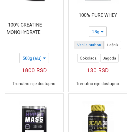
100% PURE WHEY
100% CREATINE
MONOHYDRATE
28g
Vanila-burbon
Lešnik
500g (alu)
Čokolada
Jagoda
1800
RSD
130
RSD
Trenutno nije dostupno.
Trenutno nije dostupno.