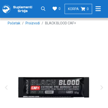
0
KORPA
0
Početak
Proizvodi
BLACK BLOOD CAF+