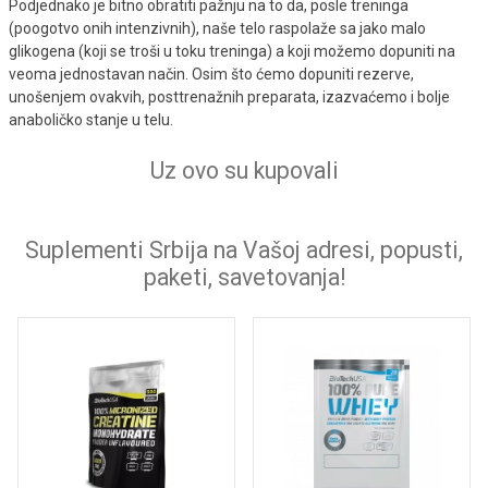
Podjednako je bitno obratiti pažnju na to da, posle treninga
(poogotvo onih intenzivnih), naše telo raspolaže sa jako malo
glikogena (koji se troši u toku treninga) a koji možemo dopuniti na
veoma jednostavan način. Osim što ćemo dopuniti rezerve,
unošenjem ovakvih, posttrenažnih preparata, izazvaćemo i bolje
anaboličko stanje u telu.
Uz ovo su kupovali
Suplementi Srbija na Vašoj adresi, popusti,
paketi, savetovanja!