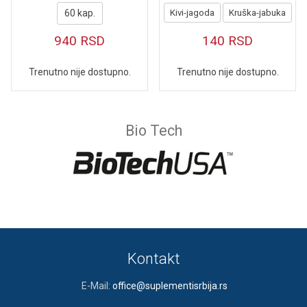
60 kap.
Kivi-jagoda
Kruška-jabuka
940
RSD
140
RSD
Trenutno nije dostupno.
Trenutno nije dostupno.
Bio Tech
Kontakt
E-Mail:
office@suplementisrbija.rs