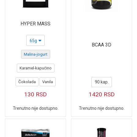
HYPER MASS
65g
BCAA 3D
Malina-jogurt
Karamel-kapućino
Čokolada
Vanila
90 kap.
130
RSD
1420
RSD
Trenutno nije dostupno.
Trenutno nije dostupno.