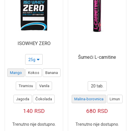
ISOWHEY ZERO
Šumeći L-carnitine
25g
Mango
Kokos
Banana
Tiramisu
Vanila
20 tab.
Jagoda
Čokolada
Malina-borovnica
Limun
140
RSD
680
RSD
Trenutno nije dostupno.
Trenutno nije dostupno.