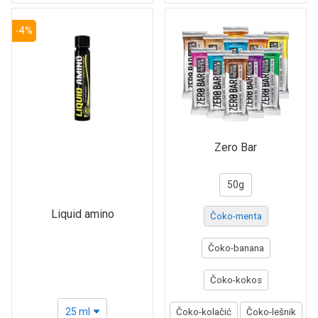
-4%
Zero Bar
50g
Liquid amino
Čoko-menta
Čoko-banana
Čoko-kokos
25 ml
Čoko-kolačić
Čoko-lešnik