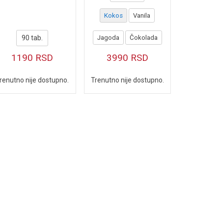
Kokos
Vanila
90 tab.
Jagoda
Čokolada
1190
RSD
3990
RSD
renutno nije dostupno.
Trenutno nije dostupno.