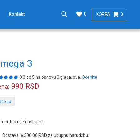
0
Kontakt
KORPA
0
mega 3
0.0
od
5
na osnovu
0
glasa/ova.
Ocenite
990
RSD
na:
90 kap.
Trenutno nije dostupno
Dostava je 300.00 RSD za ukupnu narudžbu.