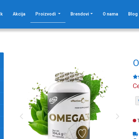
(current)
ak
Akcija
Proizvodi
Brendovi
O nama
Blog
O
Ce