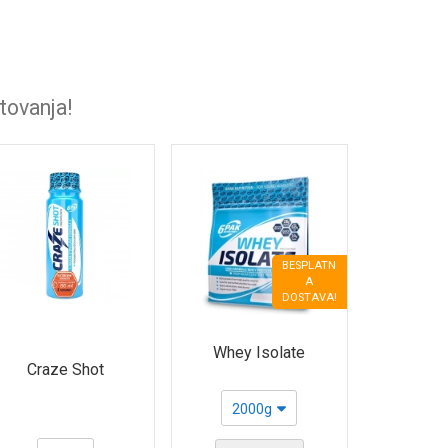
tovanja!
BESPLATN
A
DOSTAVA!
Whey Isolate
Craze Shot
2000g