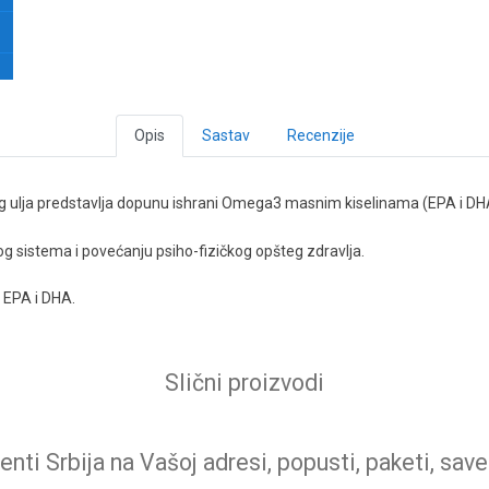
Opis
Sastav
Recenzije
eg ulja predstavlja dopunu ishrani Omega3 masnim kiselinama (EPA i DH
g sistema i povećanju psiho-fizičkog opšteg zdravlja.
 EPA i DHA.
Slični proizvodi
nti Srbija na Vašoj adresi, popusti, paketi, save