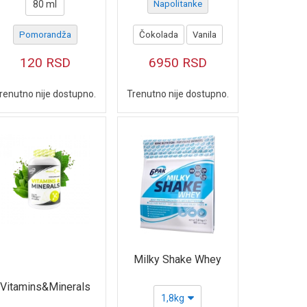
80 ml
Napolitanke
Pomorandža
Čokolada
Vanila
120
RSD
6950
RSD
renutno nije dostupno.
Trenutno nije dostupno.
Milky Shake Whey
Vitamins&Minerals
1,8kg