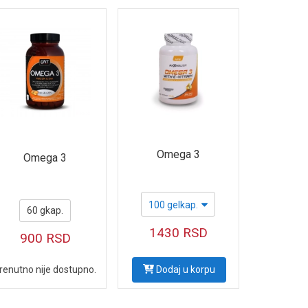
Omega 3
Omega 3
100 gelkap.
60 gkap.
1430
RSD
900
RSD
renutno nije dostupno.
Dodaj u korpu