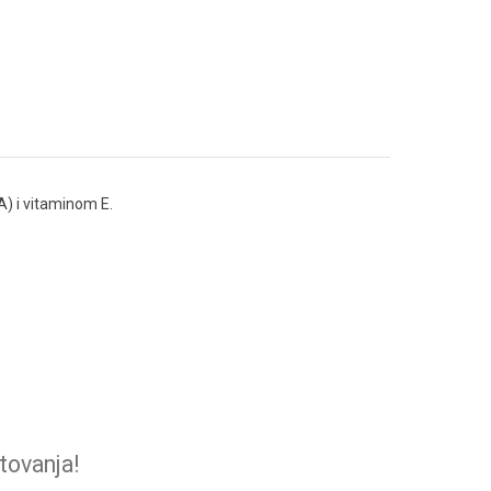
A) i vitaminom E.
tovanja!