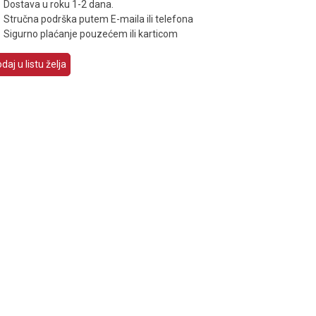
Dostava u roku 1-2 dana.
Stručna podrška putem E-maila ili telefona
Sigurno plaćanje pouzećem ili karticom
daj u listu želja