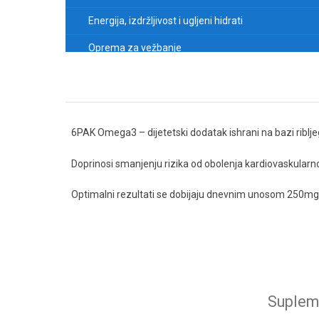
Energija, izdržljivost i ugljeni hidrati
Oprema za vežbanje
6PAK Omega3 – dijetetski dodatak ishrani na bazi riblj
Doprinosi smanjenju rizika od obolenja kardiovaskularno
Optimalni rezultati se dobijaju dnevnim unosom 250mg
Supleme