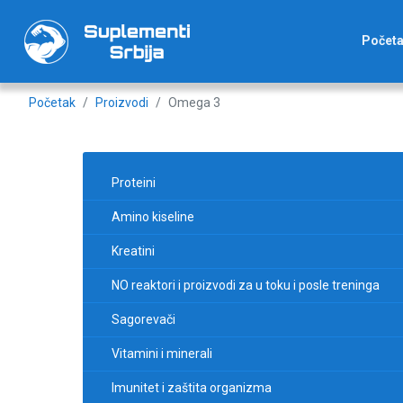
Počet
Početak
Proizvodi
Omega 3
Proteini
Amino kiseline
Kreatini
NO reaktori i proizvodi za u toku i posle treninga
Sagorevači
Vitamini i minerali
Imunitet i zaštita organizma