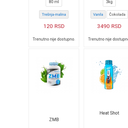
80 ml
3kg
Trešnja-malina
Vanila
Čokolada
120
RSD
3490
RSD
Trenutno nije dostupno.
Trenutno nije dostupn
Heat Shot
ZMB