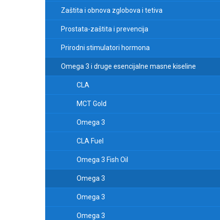
Zaštita i obnova zglobova i tetiva
Prostata-zaštita i prevencija
Prirodni stimulatori hormona
Omega 3 i druge esencijalne masne kiseline
CLA
MCT Gold
Omega 3
CLA Fuel
Omega 3 Fish Oil
Omega 3
Omega 3
Omega 3