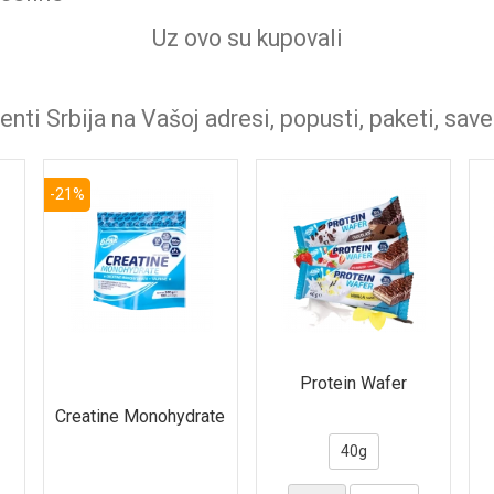
Uz ovo su kupovali
nti Srbija na Vašoj adresi, popusti, paketi, save
-21%
Protein Wafer
Creatine Monohydrate
40g