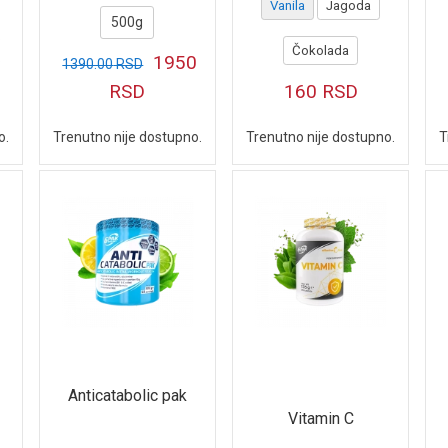
Vanila
Jagoda
500g
Čokolada
1950
1390.00
RSD
RSD
160
RSD
Trenutno nije dostupno.
Trenutno nije dostupno.
T
o.
Anticatabolic pak
Vitamin C