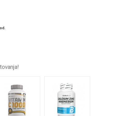
god.
tovanja!