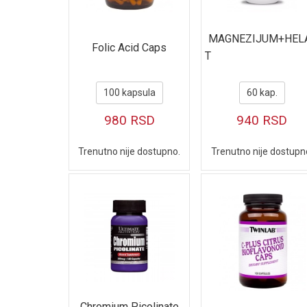
Energija, izdržljivost i ugljeni hidrati
Oprema za vežbanje
MAGNEZIJUM+HEL
Folic Acid Caps
T
100 kapsula
60 kap.
980
RSD
940
RSD
Trenutno nije dostupno.
Trenutno nije dostupn
Chromium Picolinate