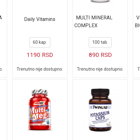
A
MULTI MINERAL
V
Daily Vitamins
COMPLEX
B
60 kap.
100 tab.
1190
RSD
890
RSD
Trenutno nije dostupno.
o.
Trenutno nije dostupno.
T