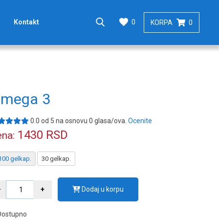
0
Kontakt
KORPA
0
mega 3
0.0
od
5
na osnovu
0
glasa/ova.
Ocenite
1430
RSD
na:
100 gelkap.
30 gelkap.
Dodaj u korpu
Dostupno