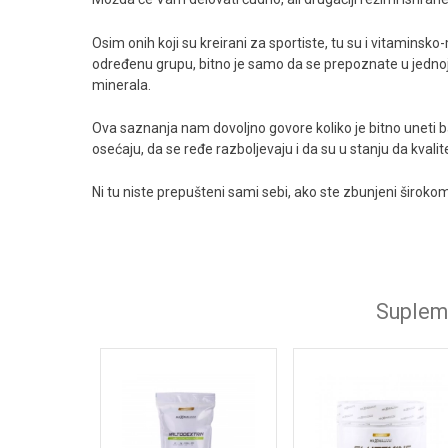
Osim onih koji su kreirani za sportiste, tu su i vitaminsk
određenu grupu, bitno je samo da se prepoznate u jednoj o
minerala.
Ova saznanja nam dovoljno govore koliko je bitno uneti b
osećaju, da se ređe razboljevaju i da su u stanju da kval
Ni tu niste prepušteni sami sebi, ako ste zbunjeni širok
Supleme