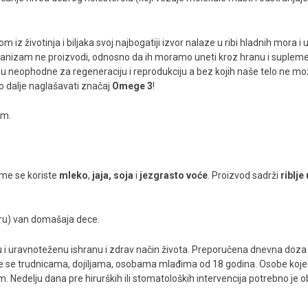
 iz životinja i biljaka svoj najbogatiji izvor nalaze u ribi hladnih mora
ganizam ne proizvodi, odnosno da ih moramo uneti kroz hranu i supleme
 su neophodne za regeneraciju i reprodukciju a bez kojih naše telo ne mo
o dalje naglašavati značaj
Omege 3
!
om.
me se koriste
mleko
,
jaja,
soja
i
jezgrasto voće
. Proizvod sadrži
riblje 
ru) van domašaja dece.
 i uravnoteženu ishranu i zdrav način života. Preporučena dnevna doza
e se trudnicama, dojiljama, osobama mlađima od 18 godina. Osobe koje s
. Nedelju dana pre hirurških ili stomatoloških intervencija potrebno je