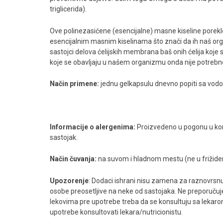
triglicerida).
Multi Mega Stack
Ove polinezasićene (esencijalne) masne kiseline poreklom
Daily One
esencijalnim masnim kiselinama što znači da ih naš or
sastojci delova ćelijskih membrana baš onih ćelija koje
ZMA
koje se obavljaju u našem organizmu onda nije potrebn
MAGNEZIJUM+HELAT
Način primene:
jednu gelkapsulu dnevno popiti sa vod
ONE A DAY
VITA COMPLEX
Informacije o alergenima:
Proizvedeno u pogonu u ko
VITAMIN C SA BIOFLAVONOIDIMA
sastojak.
MULTI MINERAL COMPLEX
Način čuvanja:
na suvom i hladnom mestu (ne u frižide
CALCIUM ZINC MAGNESIUM
Upozorenje
: Dodaci ishrani nisu zamena za raznovrsnu
Selenium
osobe preosetljive na neke od sastojaka. Ne preporučuj
lekovima pre upotrebe treba da se konsultuju sa lekarom
C vitamin
upotrebe konsultovati lekara/nutricionistu.