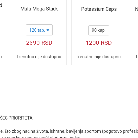
id
Multi Mega Stack
Potassium Caps
N
120 tab.
90 kap.
2390
RSD
1200
RSD
o.
Trenutno nije dostupno.
Trenutno nije dostupno.
T
JVIŠEG PRIORITETA!
e, što zbog načina života, ishrane, bavljenja sportom (pogotovo profesio
 za sportiste postoje već hiljadama godina!