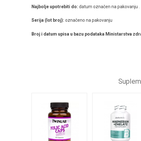
Calcium+Magnesium+Zinc+D3
Najbolje upotrebiti do:
datum označen na pakovanju .
Omega 3
Serija (lot broj):
označeno na pakovanju
C vitamin Plus
Broj i datum upisa u bazu podataka Ministarstva zdr
Glucosamine+MSM+Chondroitin
LactoDigest
Magnesium+B6+D3
Cink Bisglicinat
Supleme
Imunitet i zaštita organizma
Zaštita i obnova zglobova i tetiva
Prostata-zaštita i prevencija
Prirodni stimulatori hormona
Omega 3 i druge esencijalne masne kiseline