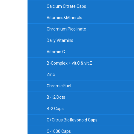
Calcium Citrate Caps
Vitamins&Minerals
Chromium Picolinate
Daily Vitamins
Vitamin C
B-Complex + vit.C & vit.E
Zinc
Chromic Fuel
B-12 Dots
B-2 Caps
C+Citrus Bioflavonoid Caps
C-1000 Caps