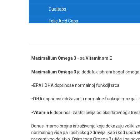
Dualtabs
Folic Acid Caps
No-Flush Niacin Caps
Iron Caps
Potassium Caps
Maximalium Omega 3 -
sa
Vitaminom E
Magnesium Caps
Maximalium Omega 3
je dodatak ishrani bogat omega
Zinc Caps
-EPA i DHA
doprinose normalnoj funkciji srca
VITAMIN A
-DHA
doprinosi održavanju normalne funkcije mozga i 
VITAMIN B-12
-Vitamin E
doprinosi zaštiti ćelija od oksidativnog stres
VITAMIN B-2
Danas imamo brojna istraživanja koja dokazuju veliki zn
VITAMIN B-12, LIQ. KOMPLEKS
normalnog vida pa i psihičkog zdravlja. Kao i kod upo
preventivno dejstvo. Osim toga Omega 3 utiče i na poveća
Vitamin C