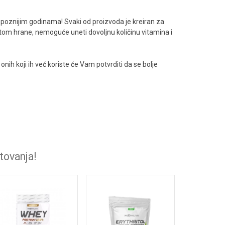
e u poznijim godinama! Svaki od proizvoda je kreiran za
tetom hrane, nemoguće uneti dovoljnu količinu vitamina i
ih koji ih već koriste će Vam potvrditi da se bolje
tovanja!