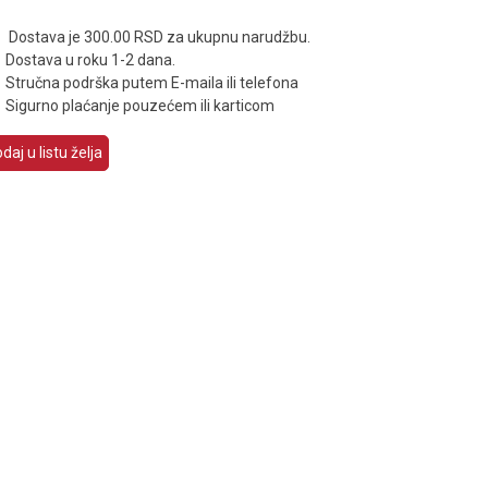
Dostava je 300.00 RSD za ukupnu narudžbu.
Dostava u roku 1-2 dana.
Stručna podrška putem E-maila ili telefona
Sigurno plaćanje pouzećem ili karticom
daj u listu želja