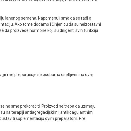
 i ulju lanenog semena. Napomenuli smo da se radi o
ntaciju. Ako tome dodamo i činjenicu da su neizostavni
že da proizvede hormone koji su dirigenti svih funkcija
ulje
i ne preporučuje se osobama osetljivim na ovaj
 se ne sme prekoračiti. Proizvod ne treba da uzimaju
u na terapiji antiagregacijskim i antikoagulantnim
 obustaviti suplementaciju ovim preparatom. Pre