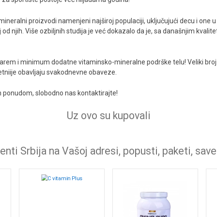
o-mineralni proizvodi namenjeni najširoj populaciji, uključujući decu i on
d njih. Više ozbiljnih studija je već dokazalo da je, sa današnjim kvali
arem i minimum dodatne vitaminsko-mineralne podrške telu! Veliki broj on
itetniije obavljaju svakodnevne obaveze.
om ponudom, slobodno nas kontaktirajte!
Uz ovo su kupovali
nti Srbija na Vašoj adresi, popusti, paketi, save