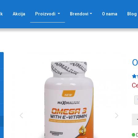
(current)
ak
Akcija
Proizvodi
Brendovi
O nama
Blog
O
Ce