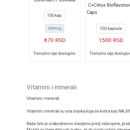
C+Citrus Bioflavono
Caps
100 kap.
100 kapsula
200mcg
1500
RSD
870
RSD
Trenutno nije dostupn
Trenutno nije dostupno.
Vitamini i minerali
Vitamini i minerali
Vitamini i minerali su ona stavka koja se kotira kao NA
Naše telo je svakodnevno stavljeno pred, nebrojene, prob
Možda će Vam delovati čudno, ali drugačiji režimi ishrane