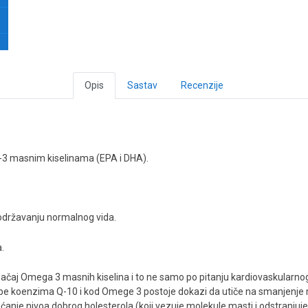
Opis
Sastav
Recenzije
-3 masnim kiselinama (EPA i DHA).
održavanju normalnog vida.
a.
ačaj Omega 3 masnih kiselina i to ne samo po pitanju kardiovaskularnog 
trebe koenzima Q-10 i kod Omege 3 postoje dokazi da utiče na smanjen
nje nivoa dobrog holesterola (koji vezuje molekule masti i odstranjuje ih