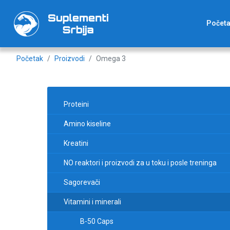
Počet
Početak
Proizvodi
Omega 3
Proteini
Amino kiseline
Kreatini
NO reaktori i proizvodi za u toku i posle treninga
Sagorevači
Vitamini i minerali
B-50 Caps