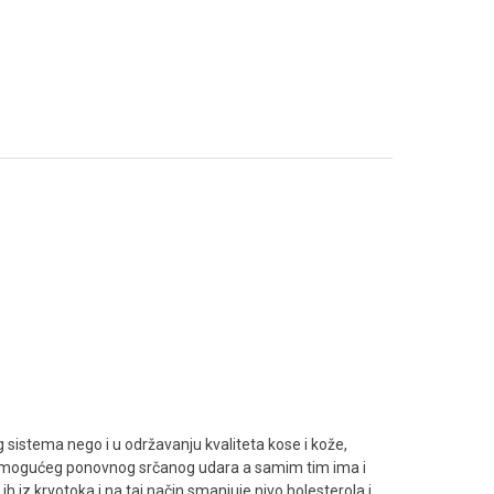
sistema nego i u održavanju kvaliteta kose i kože,
je mogućeg ponovnog srčanog udara a samim tim ima i
 iz krvotoka i na taj način smanjuje nivo holesterola i