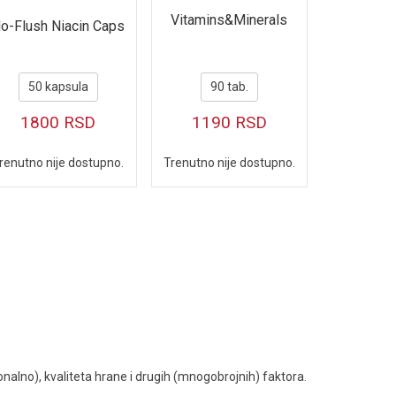
Vitamins&Minerals
o-Flush Niacin Caps
50 kapsula
90 tab.
1800
RSD
1190
RSD
renutno nije dostupno.
Trenutno nije dostupno.
nalno), kvaliteta hrane i drugih (mnogobrojnih) faktora.