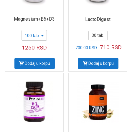
Magnesium+B6+D3
LactoDigest
30 tab.
100 tab.
710
RSD
1250
RSD
700.00
RSD
Dodaj u korpu
Dodaj u korpu