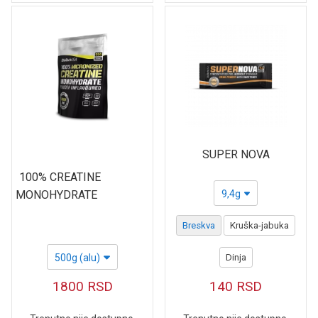
SUPER NOVA
100% CREATINE
MONOHYDRATE
9,4g
Breskva
Kruška-jabuka
500g (alu)
Dinja
1800
RSD
140
RSD