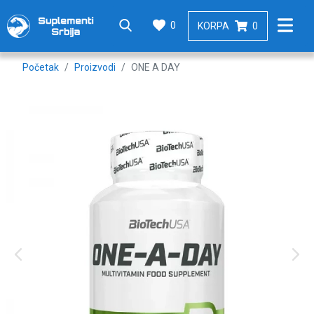
0
KORPA
0
Početak
Proizvodi
ONE A DAY