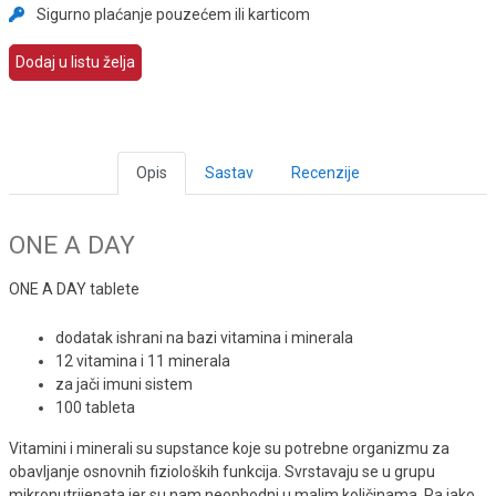
Sigurno plaćanje pouzećem ili karticom
Dodaj u listu želja
Opis
Sastav
Recenzije
ONE A DAY
ONE A DAY tablete
dodatak ishrani na bazi vitamina i minerala
12 vitamina i 11 minerala
za jači imuni sistem
100 tableta
Vitamini i minerali su supstance koje su potrebne organizmu za
obavljanje osnovnih fizioloških funkcija. Svrstavaju se u grupu
mikronutrijenata jer su nam neophodni u malim količinama. Pa iako