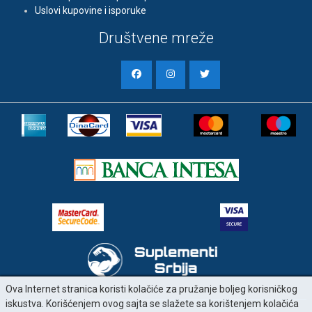
Uslovi kupovine i isporuke
Društvene mreže
Ova Internet stranica koristi kolačiće za pružanje boljeg korisničkog
iskustva. Korišćenjem ovog sajta se slažete sa korištenjem kolačića