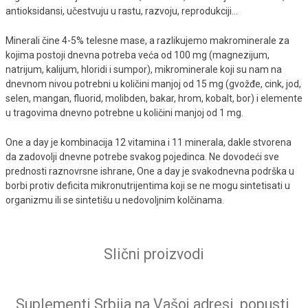
antioksidansi, učestvuju u rastu, razvoju, reprodukciji...
Minerali čine 4-5% telesne mase, a razlikujemo makrominerale za
kojima postoji dnevna potreba veća od 100 mg (magnezijum,
natrijum, kalijum, hloridi i sumpor), mikrominerale koji su nam na
dnevnom nivou potrebni u količini manjoj od 15 mg (gvožđe, cink, jod,
selen, mangan, fluorid, molibden, bakar, hrom, kobalt, bor) i elemente
u tragovima dnevno potrebne u količini manjoj od 1 mg.
One a day je kombinacija 12 vitamina i 11 minerala, dakle stvorena
da zadovolji dnevne potrebe svakog pojedinca. Ne dovodeći sve
prednosti raznovrsne ishrane, One a day je svakodnevna podrška u
borbi protiv deficita mikronutrijentima koji se ne mogu sintetisati u
organizmu ili se sintetišu u nedovoljnim kolčinama.
Slični proizvodi
Suplementi Srbija na Vašoj adresi, popusti,