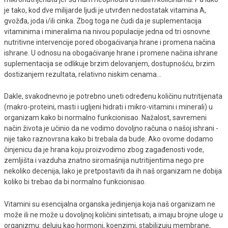
je tako, kod dve milijarde ljudi je utvrđen nedostatak vitamina A,
gvožđa, joda i/ili cinka. Zbog toga ne čudi da je suplementacija
vitaminima i mineralima na nivou populacije jedna od tri osnovne
nutritivne intervencije pored obogaćivanja hrane i promena načina
ishrane. U odnosu na obogaćivanje hrane i promene načina ishrane
suplementacija se odlikuje brzim delovanjem, dostupnošću, brzim
dostizanjem rezultata, relativno niskim cenama...
Dakle, svakodnevno je potrebno uneti određenu količinu nutritijenata
(makro-proteini, masti i ugljeni hidrati i mikro-vitamini i minerali) u
organizam kako bi normalno funkcionisao. Nažalost, savremeni
način života je učinio da ne vodimo dovoljno računa o našoj ishrani -
nije tako raznovrsna kako bi trebala da bude. Ako ovome dodamo
činjenicu da je hrana koju proizvodimo zbog zagađenosti vode,
zemljišta i vazduha znatno siromašnija nutritijentima nego pre
nekoliko decenija, lako je pretpostaviti da ih naš organizam ne dobija
koliko bi trebao da bi normalno funkcionisao.
Vitamini su esencijalna organska jedinjenja koja naš organizam ne
može ili ne može u dovoljnoj količini sintetisati, a imaju brojne uloge u
organizmu: deluju kao hormoni, koenzimi, stabilizuju membrane,