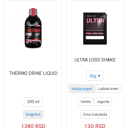
ULTRA LOSS SHAKE
THERMO DRINE LIQUID
30g
Višnja-jogurt
Lešnik-krem
500 ml
Vanila
Jagoda
Grejpfrut
Crna čokolada
1380
RSD
130
RSD