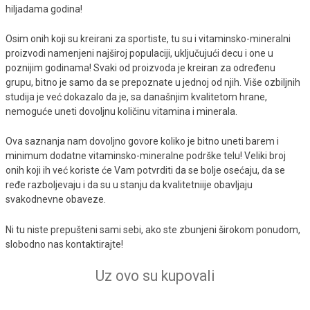
hiljadama godina!
Osim onih koji su kreirani za sportiste, tu su i vitaminsko-mineralni
proizvodi namenjeni najširoj populaciji, uključujući decu i one u
poznijim godinama! Svaki od proizvoda je kreiran za određenu
grupu, bitno je samo da se prepoznate u jednoj od njih. Više ozbiljnih
studija je već dokazalo da je, sa današnjim kvalitetom hrane,
nemoguće uneti dovoljnu količinu vitamina i minerala.
Ova saznanja nam dovoljno govore koliko je bitno uneti barem i
minimum dodatne vitaminsko-mineralne podrške telu! Veliki broj
onih koji ih već koriste će Vam potvrditi da se bolje osećaju, da se
ređe razboljevaju i da su u stanju da kvalitetniije obavljaju
svakodnevne obaveze.
Ni tu niste prepušteni sami sebi, ako ste zbunjeni širokom ponudom,
slobodno nas kontaktirajte!
Uz ovo su kupovali