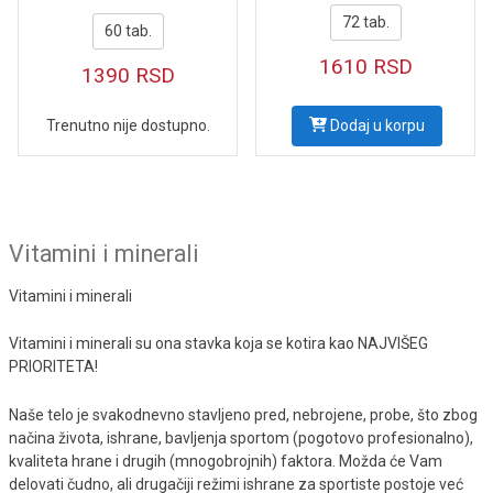
72 tab.
60 tab.
1610
RSD
1390
RSD
Trenutno nije dostupno.
Dodaj u korpu
Vitamini i minerali
Vitamini i minerali
Vitamini i minerali su ona stavka koja se kotira kao NAJVIŠEG
PRIORITETA!
Naše telo je svakodnevno stavljeno pred, nebrojene, probe, što zbog
načina života, ishrane, bavljenja sportom (pogotovo profesionalno),
kvaliteta hrane i drugih (mnogobrojnih) faktora. Možda će Vam
delovati čudno, ali drugačiji režimi ishrane za sportiste postoje već