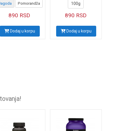
Jagoda
Pomorandža
100g
890
RSD
890
RSD
Dodaj u korpu
Dodaj u korpu
tovanja!