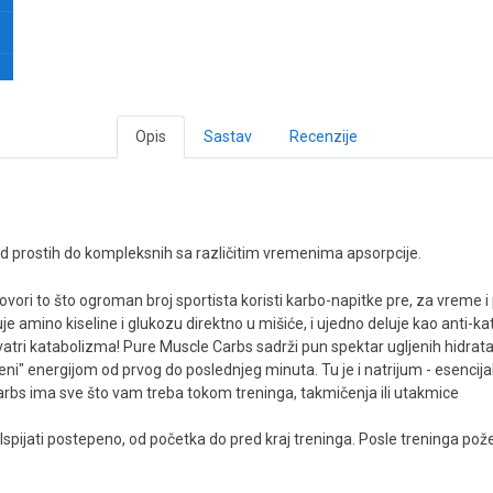
Opis
Sastav
Recenzije
od prostih do kompleksnih sa različitim vremenima apsorpcije.
ori to što ogroman broj sportista koristi karbo-napitke pre, za vreme i p
je amino kiseline i glukozu direktno u mišiće, i ujedno deluje kao anti-
tri katabolizma! Pure Muscle Carbs sadrži pun spektar ugljenih hidrat
ni" energijom od prvog do poslednjeg minuta. Tu je i natrijum - esencijaln
rbs ima sve što vam treba tokom treninga, takmičenja ili utakmice
spijati postepeno, od početka do pred kraj treninga. Posle treninga požel