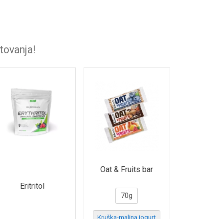
tovanja!
Oat & Fruits bar
Eritritol
70g
Kruška-malina jogurt