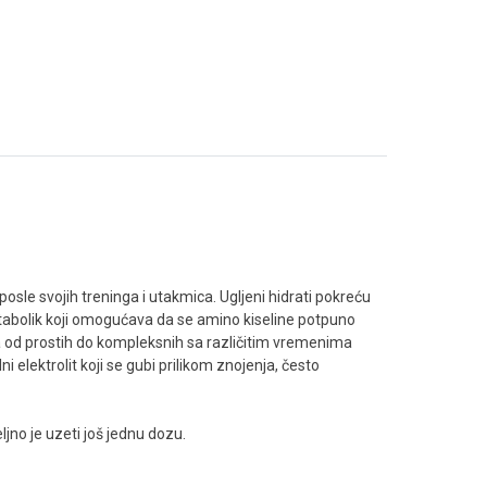
osle svojih treninga i utakmica. Ugljeni hidrati pokreću
katabolik koji omogućava da se amino kiseline potpuno
a od prostih do kompleksnih sa različitim vremenima
i elektrolit koji se gubi prilikom znojenja, često
jno je uzeti još jednu dozu.