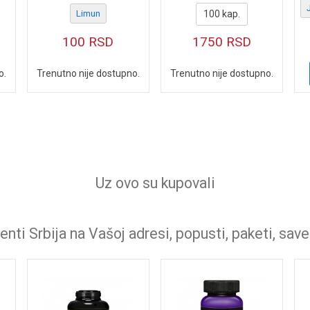
100 kap.
Limun
1750
RSD
100
RSD
o.
Trenutno nije dostupno.
Trenutno nije dostupno.
Uz ovo su kupovali
nti Srbija na Vašoj adresi, popusti, paketi, save