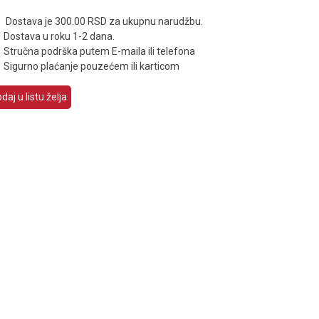
Dostava je 300.00 RSD za ukupnu narudžbu.
Dostava u roku 1-2 dana.
Stručna podrška putem E-maila ili telefona
Sigurno plaćanje pouzećem ili karticom
daj u listu želja