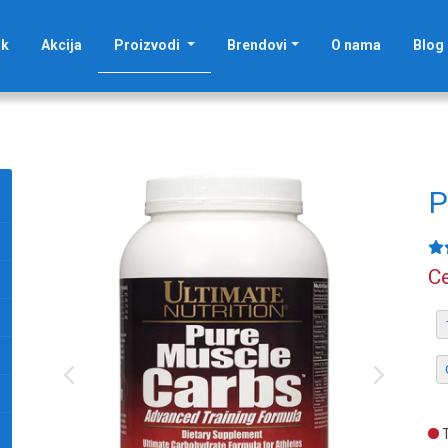
(current)
ak
Akcija
Proizvodi
Brendovi
O nama
Blog
P
Ce