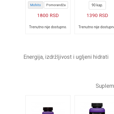
Mohito
Pomorandža
90 kap.
1800
RSD
1390
RSD
Trenutno nije dostupno.
Trenutno nije dostupn
Energija, izdržljivost i ugljeni hidrati
Supleme