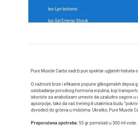
Iso-Lyn Isotonic
Iso Gel Energy Shock
Rock's Energy Gel
Caffeine with Taurine
Tribulyn 90% with ZMA
Pure Muscle Carbs
Pure Muscle Carbs sadrži pun spektar ugljenih hidrata 
L-Tyrosine
O važnosti brze i efikasne popune glikogenskih depoa gov
oslobađanje prirodnog hormona inzulina, koji transportu
Beta Alanine
iskoriste za anabolizam umesto da uzaludno sagore u va
CAFFEINE PLUS TAURINE
apsorpcije, tako da vaš trening ili utakmica budu "pokrive
dovodeći do grčeva u mišićima. Ukratko, Pure Muscle Ca
Multi Hypotonic Drink
Preporučena upotreba:
55 gr pomešati u 300 ml vode. I
Oat & Fruits bar
L-Tyrosine