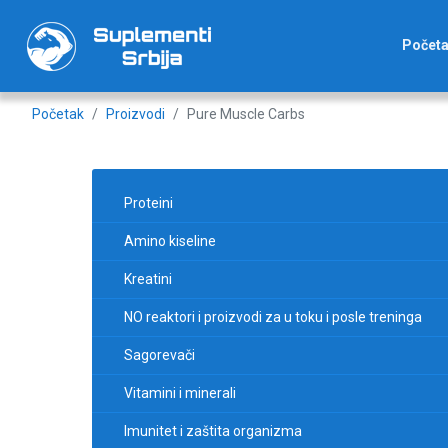
Počet
Početak
Proizvodi
Pure Muscle Carbs
Proteini
Amino kiseline
Kreatini
NO reaktori i proizvodi za u toku i posle treninga
Sagorevači
Vitamini i minerali
Imunitet i zaštita organizma