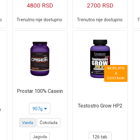
4800
RSD
2700
RSD
o.
Trenutno nije dostupno.
Trenutno nije dostupno.
T
BESPLATN
A
DOSTAVA!
Prostar 100% Casein
Testostro Grow HP2
907g
e
Vanila
Čokolada
Jagoda
126 tab.