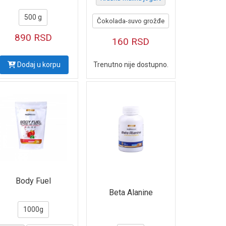
500 g
Čokolada-suvo grožđe
890
RSD
160
RSD
Dodaj u korpu
Trenutno nije dostupno.
Body Fuel
Beta Alanine
1000g