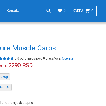
0
Kontakt
KORPA
0
ure Muscle Carbs
0.0
od
5
na osnovu
0
glasa/ova.
Ocenite
2290
RSD
na:
1250g
Grožđe
Trenutno nije dostupno