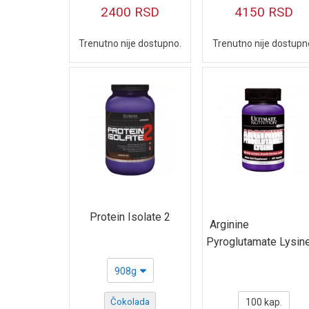
2400
RSD
4150
RSD
Trenutno nije dostupno.
Trenutno nije dostupn
Protein Isolate 2
Arginine
Pyroglutamate Lysin
908g
Čokolada
100 kap.