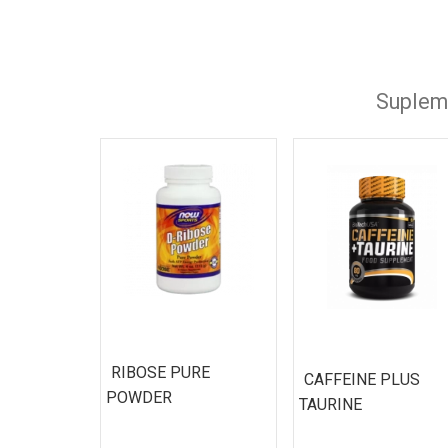
Eritritol
Dekstroza
Supleme
Body Fuel
Maltodekstrin
Oprema za vežbanje
RIBOSE PURE
CAFFEINE PLUS
POWDER
TAURINE