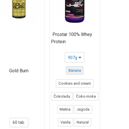
Prostar 100% Whey
Protein
907g
Gold Burn
Banana
Cookies and cream
Čokolada
Čoko-moka
Malina
Jagoda
60 tab.
Vanila
Natural