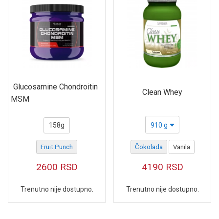
Glucosamine Chondroitin
Clean Whey
MSM
158g
910 g
Fruit Punch
Čokolada
Vanila
2600
RSD
4190
RSD
Trenutno nije dostupno.
Trenutno nije dostupno.