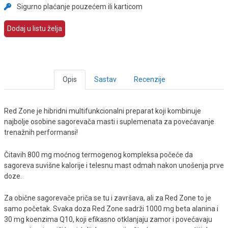
Sigurno plaćanje pouzećem ili karticom
Dodaj u listu želja
Opis
Sastav
Recenzije
Red Zone je hibridni multifunkcionalni preparat koji kombinuje
najbolje osobine sagorevača masti i suplemenata za povećavanje
trenažnih performansi!
Čitavih 800 mg moćnog termogenog kompleksa počeće da
sagoreva suvišne kalorije i telesnu mast odmah nakon unošenja prve
doze.
Za obične sagorevače priča se tu i završava, ali za Red Zone to je
samo početak. Svaka doza Red Zone sadrži 1000 mg beta alanina i
30 mg koenzima Q10, koji efikasno otklanjaju zamor i povećavaju