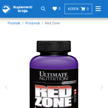
0
KORPA
0
Početak
Proizvodi
Red Zone