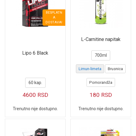
BESPLATN
A
DOSTAVA!
L-Carnitine napitak
Lipo 6 Black
700ml
Limun-limeta
Brusnica
60 kap.
Pomorandža
4600
RSD
180
RSD
Trenutno nije dostupno.
Trenutno nije dostupno.