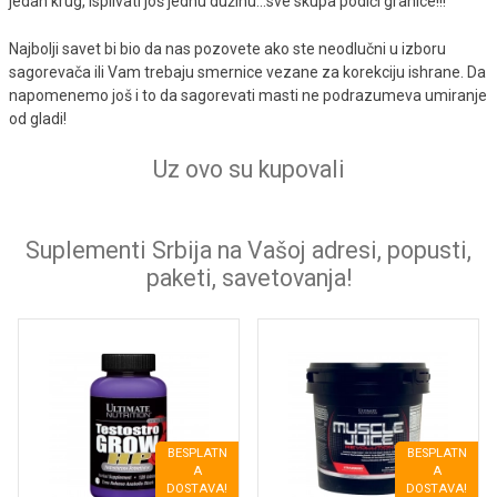
jedan krug, isplivati još jednu dužinu...sve skupa podići granice!!!
Najbolji savet bi bio da nas pozovete ako ste neodlučni u izboru
sagorevača ili Vam trebaju smernice vezane za korekciju ishrane. Da
napomenemo još i to da sagorevati masti ne podrazumeva umiranje
od gladi!
Uz ovo su kupovali
Suplementi Srbija na Vašoj adresi, popusti,
paketi, savetovanja!
BESPLATN
BESPLATN
A
A
DOSTAVA!
DOSTAVA!