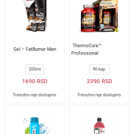
ThermoCore™
Gel – FatBurner Men
Professional
200ml
90 kap.
1690
RSD
3390
RSD
Trenutno nije dostupno.
Trenutno nije dostupno.