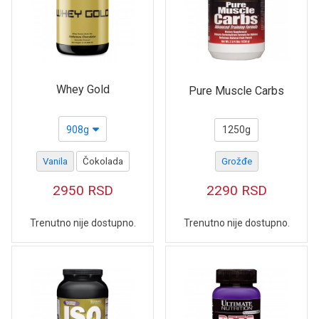
Whey Gold
Pure Muscle Carbs
908g
1250g
Vanila
Čokolada
Grožđe
2950
RSD
2290
RSD
Trenutno nije dostupno.
Trenutno nije dostupno.