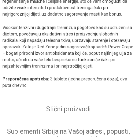
regenerisanje mišićne i ćelijske energije, što će vam omogućiti da
održite visok intenzitet i produktivnost treninga čak i pri
najrigoroznijoj dijeti, uz dodatno sagorevanje masti kao bonus.
Visokointenzivni i dugotrajni treninzi, a pogotovo kad su udruženi sa
dijetom, povećavaju oksidativni stres i proizvodnju slobodnih
radikala, koji napadaju telesna tkiva, ubrzavaju starenje i otežavaju
oporavak. Zato je Red Zone jedini sagorevač koji sadrži Power Grape
– bogati prirodni izvor antioksidanata koji će, poput najfinijeg ulja za
motor, učiniti da vaše telo besprekorno funkcioniše čak i pri
najzahtevnijim treninzima i pri najstrožijoj dijeti.
Preporučena upotreba:
3 tablete (jedna preporučena doza), dva
puta dnevno.
Slični proizvodi
Suplementi Srbija na Vašoj adresi, popusti,