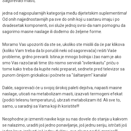
Sagorevači masti,
jedna od najpopularnijih kategorija među dijetetskim suplementima!
Od onih najjednostavnijih pa sve do onih koji u sastavu imaju i po
dvadesetak komponenti, svi služe jednoj svrsi-da nam pomognu da
sagorimo masne naslage ili dođemo do željene forme.
Moramo Vas upozoriti da ste se, ukoliko ste mislili da će par klikova
(koliko Vam treba da bi poručili neki od sagorevača) rešiti Vaše
probleme, grdno prevarili. Istina je mnogo bolnija i žao nam je ako
smo Vas razočarali time što nismo servirali "svilenkastu" priču o
tome kako treba da kupite neki preparat, sednete pred televizor sa
punom činijom grickalica i počnete sa "šaltanjem" kanala!
Dakle, sagorevači će u svojoj širokoj paleti dejstva, napasti masne
naslage, uticati na metabolizam masti, izazvati termogeni efekat
(podići telesnu temperaturu), ubrzati metabolizam itd. Ali sve to,
samo, u saradnji sa Vama koji ih koristite!!!
Neophodne je izmeniti navike koje su nas dovele do stanja u kakvom
se nalazimo, uraditi još jedno ponavljanje, još jednu seriju, istrčati još