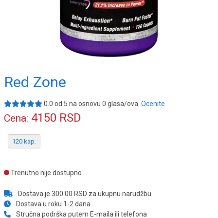
Red Zone
0.0
od
5
na osnovu
0
glasa/ova.
Ocenite
4150
RSD
Cena:
120 kap.
Trenutno nije dostupno
Dostava je 300.00 RSD za ukupnu narudžbu.
Dostava u roku 1-2 dana.
Stručna podrška putem E-maila ili telefona