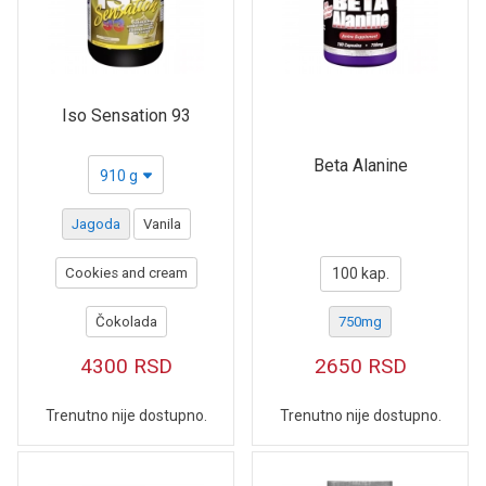
Iso Sensation 93
Beta Alanine
910 g
Jagoda
Vanila
Cookies and cream
100 kap.
Čokolada
750mg
4300
RSD
2650
RSD
Trenutno nije dostupno.
Trenutno nije dostupno.