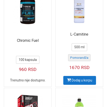
L-Carnitine
Chromic Fuel
500 ml
Pomorandža
100 kapsula
1670
RSD
960
RSD
Trenutno nije dostupno.
Dodaj u korpu