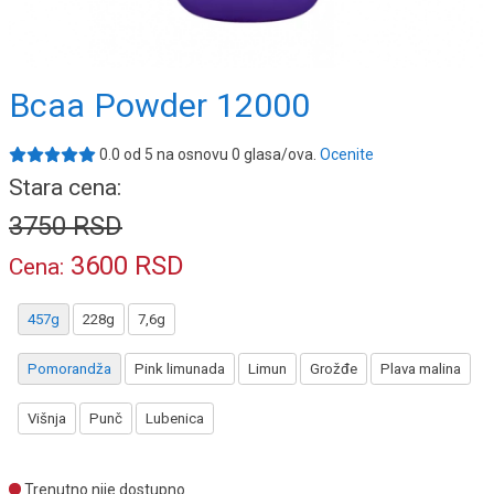
Bcaa Powder 12000
0.0
od
5
na osnovu
0
glasa/ova.
Ocenite
Stara cena:
3750
RSD
3600
RSD
Cena:
457g
228g
7,6g
Pomorandža
Pink limunada
Limun
Grožđe
Plava malina
Višnja
Punč
Lubenica
Trenutno nije dostupno