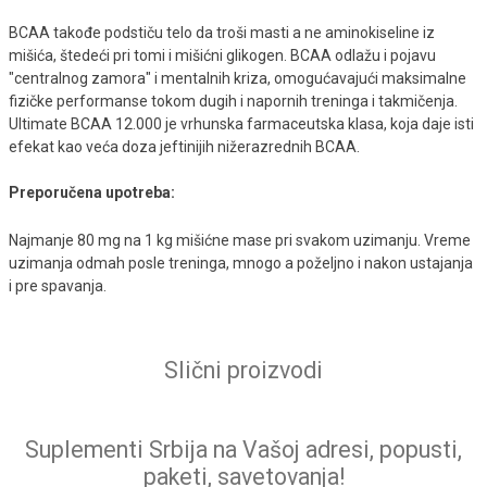
BCAA takođe podstiču telo da troši masti a ne aminokiseline iz
mišića, štedeći pri tomi i mišićni glikogen. BCAA odlažu i pojavu
"centralnog zamora" i mentalnih kriza, omogućavajući maksimalne
fizičke performanse tokom dugih i napornih treninga i takmičenja.
Ultimate BCAA 12.000 je vrhunska farmaceutska klasa, koja daje isti
efekat kao veća doza jeftinijih nižerazrednih BCAA.
Preporučena upotreba:
Najmanje 80 mg na 1 kg mišićne mase pri svakom uzimanju. Vreme
uzimanja odmah posle treninga, mnogo a poželjno i nakon ustajanja
i pre spavanja.
Slični proizvodi
Suplementi Srbija na Vašoj adresi, popusti,
paketi, savetovanja!