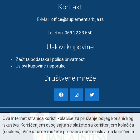
Kontakt
E-Mail:
office@suplementisrbija.rs
Telefon:
069 22 33 550
Uslovi kupovine
Zaštita podataka i polisa privatnosti
Uslovi kupovine i isporuke
Društvene mreže
Ova Internet stranica koristi kolačiće za pružanje boljeg korisničkog
iskustva. Korišćenjem ovog sajta se slažete sa korištenjem kolačića
(cookies). Više o tome možete pronaći u našim uslovima korišćenja.