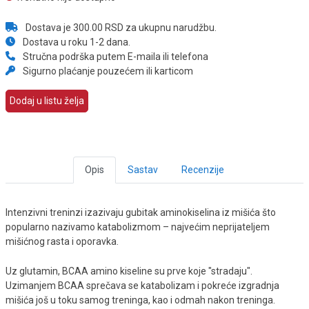
Dostava je 300.00 RSD za ukupnu narudžbu.
Dostava u roku 1-2 dana.
Stručna podrška putem E-maila ili telefona
Sigurno plaćanje pouzećem ili karticom
Dodaj u listu želja
Opis
Sastav
Recenzije
Intenzivni treninzi izazivaju gubitak aminokiselina iz mišića što
popularno nazivamo katabolizmom – najvećim neprijateljem
mišićnog rasta i oporavka.
Uz glutamin, BCAA amino kiseline su prve koje "stradaju".
Uzimanjem BCAA sprečava se katabolizam i pokreće izgradnja
mišića još u toku samog treninga, kao i odmah nakon treninga.