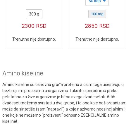
60 kap.
300 g
100 mg
2300
RSD
2850
RSD
Trenutno nije dostupno.
Trenutno nije dostupno.
Amino kiseline
Amino kiseline su osnovna građa proteina a osim toga učestvuju u
bezbrojnim procesima u organizmu. I ako ih u prirodi ima preko
petstotina za žive organizme je bitno svega dvadesetak. A tih
dvadeset možemo svrstati u dve grupe, i to one koje naš organizam
može da sintetiše (sam "napravi") a koje nazivamo neesincijalnim i
one koje ne možemo "proizvesti" odnosno ESENCIJALNE amino
kiseline!