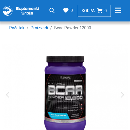
0
KORPA
0
Početak
Proizvodi
Bcaa Powder 12000