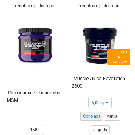
Trenutno nije dostupno.
Trenutno nije dostupno.
BESPLATN
A
DOSTAVA!
Muscle Juice Revolution
2600
Glucosamine Chondroitin
MSM
5,04kg
Čokolada
Vanila
158g
Jagoda