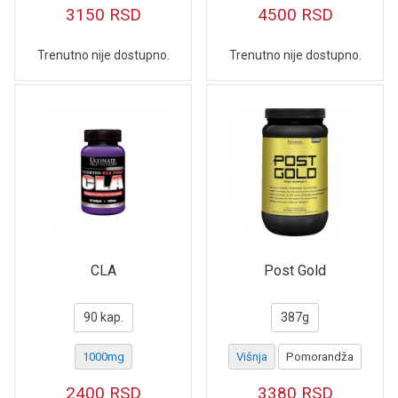
3150
RSD
4500
RSD
Trenutno nije dostupno.
Trenutno nije dostupno.
CLA
Post Gold
90 kap.
387g
1000mg
Višnja
Pomorandža
2400
RSD
3380
RSD