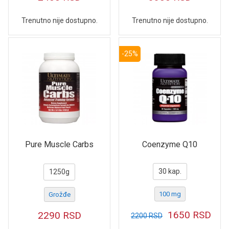
Trenutno nije dostupno.
Trenutno nije dostupno.
-25%
Coenzyme Q10
Pure Muscle Carbs
30 kap.
1250g
100 mg
Grožđe
1650
RSD
2290
RSD
2200
RSD