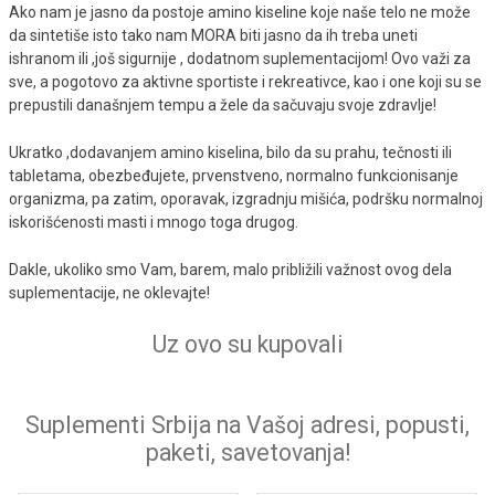
Ako nam je jasno da postoje amino kiseline koje naše telo ne može
da sintetiše isto tako nam MORA biti jasno da ih treba uneti
ishranom ili ,još sigurnije , dodatnom suplementacijom! Ovo važi za
sve, a pogotovo za aktivne sportiste i rekreativce, kao i one koji su se
prepustili današnjem tempu a žele da sačuvaju svoje zdravlje!
Ukratko ,dodavanjem amino kiselina, bilo da su prahu, tečnosti ili
tabletama, obezbeđujete, prvenstveno, normalno funkcionisanje
organizma, pa zatim, oporavak, izgradnju mišića, podršku normalnoj
iskorišćenosti masti i mnogo toga drugog.
Dakle, ukoliko smo Vam, barem, malo približili važnost ovog dela
suplementacije, ne oklevajte!
Uz ovo su kupovali
Suplementi Srbija na Vašoj adresi, popusti,
paketi, savetovanja!