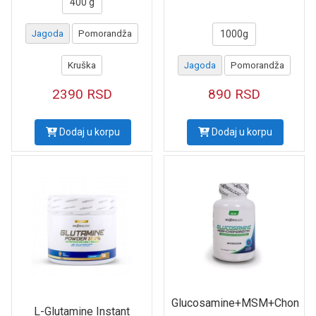
400 g
Jagoda
Pomorandža
1000g
Kruška
Jagoda
Pomorandža
2390
RSD
890
RSD
Dodaj u korpu
Dodaj u korpu
Glucosamine+MSM+Chon
L-Glutamine Instant