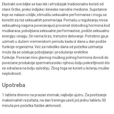
Ekstrakt ove biljke se kao lek i afrodizijak tradicionalno koristi od
stare Grčke, preko indijske i kineske narodne medicine. Supstance
koje se nalaze u biljki, stimulišu seksualne performanse i mogu se
koristiti za niz seksualnih poremećaja. Pomažu u regulisanju nivoa
seksualnog nagona povećavajući procenat slobodnog hormona kod
muškaraca, poboljšava seksualne performasnse, podiže seksualnu
energiju i snagu. On nema brzo, trenutno delovanje. Potrebno ga je
uzimati u dužem vremenskom periodu kada iz dana u dan podiže
funkcije organizma. Već za nekoliko dana od početka uzimanja
može da se očekuje poboljšanje i produženje erektilne
funkcije. Povećan nivo glavnog muškog polnog hormona dovodi do
povećane produkcije spermatozoida i njihovu bolju pokretljivosti što
se odražava na bolju oplodnju. Zbog toga se koristi u lečenju muške
neplodnosti.
Upotreba
1 tableta dnevno na prazan stomak, najbolje ujutru. Za postizanje
maksimalnih rezultata, na dan treninga uzeti još jednu tabletu 30
minuta pre početka fizičke aktivnosti.