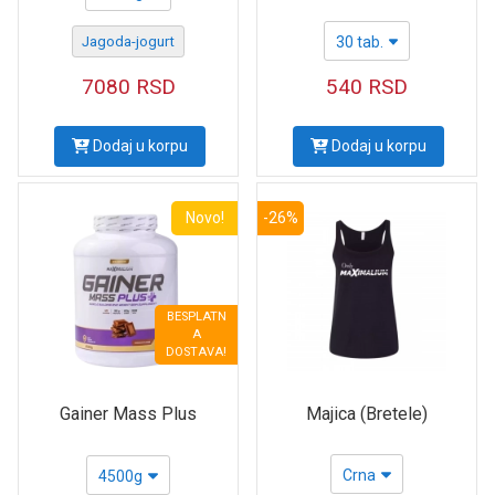
Jagoda-jogurt
30 tab.
7080
RSD
540
RSD
Dodaj u korpu
Dodaj u korpu
Novo!
-26%
BESPLATN
A
DOSTAVA!
Majica (Bretele)
Gainer Mass Plus
Crna
4500g