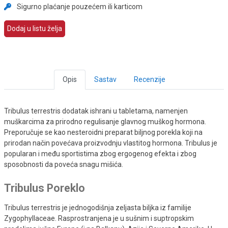
Sigurno plaćanje pouzećem ili karticom
Dodaj u listu želja
Opis
Sastav
Recenzije
Tribulus terrestris dodatak ishrani u tabletama, namenjen
muškarcima za prirodno regulisanje glavnog muškog hormona.
Preporučuje se kao nesteroidni preparat biljnog porekla koji na
prirodan način povećava proizvodnju vlastitog hormona. Tribulus je
popularan i među sportistima zbog ergogenog efekta i zbog
sposobnosti da poveća snagu mišića.
Tribulus Poreklo
Tribulus terrestris je jednogodišnja zeljasta biljka iz familije
Zygophyllaceae. Rasprostranjena je u sušnim i suptropskim