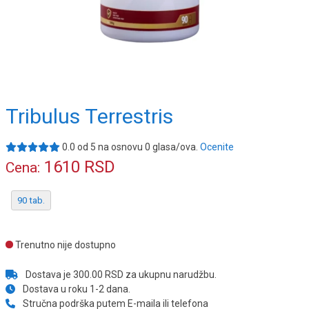
Tribulus Terrestris
0.0
od
5
na osnovu
0
glasa/ova.
Ocenite
1610
RSD
Cena:
90 tab.
Trenutno nije dostupno
Dostava je 300.00 RSD za ukupnu narudžbu.
Dostava u roku 1-2 dana.
Stručna podrška putem E-maila ili telefona