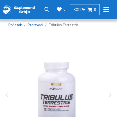
0
KORPA
0
Početak
Proizvodi
Tribulus Terrestris