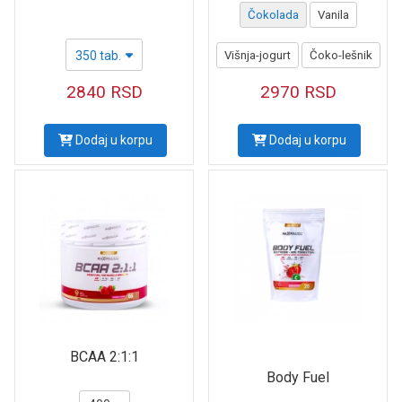
Čokolada
Vanila
350 tab.
Višnja-jogurt
Čoko-lešnik
2840
RSD
2970
RSD
Dodaj u korpu
Dodaj u korpu
BCAA 2:1:1
Body Fuel