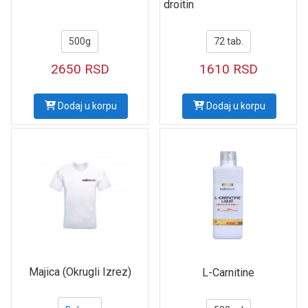
droitin
500g
72 tab.
2650
RSD
1610
RSD
Dodaj u korpu
Dodaj u korpu
Majica (Okrugli Izrez)
L-Carnitine