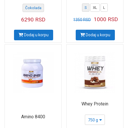
S
XL
L
Čokolada
1000
RSD
6290
RSD
1350
RSD
Dodaj u korpu
Dodaj u korpu
Whey Protein
Amino 8400
750 g