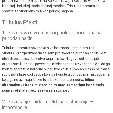
predelima južne Evrope (i na Balkanu), Azije i Severne Amerike. U
kineskoj i indijskoj tradicionalnoj medicini Tribulus terrestris se
smatra za stimulans muškog polnog nagona.
Tribulus Efekti
1. Povećava nivo muškog polnog hormona na
prirodan način
Tribulus terrestris povećava nivo hormona u organizmu ali
stimulišući organizam da ga sam proizvodi na prirodan način. Bez
štetnih posledica i bez stvaranja navika. Njegova odlika da jača
organizam i utiče na povećanje mišićne mase uz vežbanje čini da ga
koriste sportisti a naročito bilderi kod kojih je uvećanje mišićne mase
i do 6 puta brže kod osoba koje ga koriste u odnosu prema osobama
koje ga ne uzimaju. Dakle to je bezopasna, prirodna,
biljna
alternative veštačkim steroidnim medikamentima
bez štetnih
pojava i efekata i bez izazivanja zavisnosti.
2. Povećanje libida i erektilna disfunkcija –
impotencija