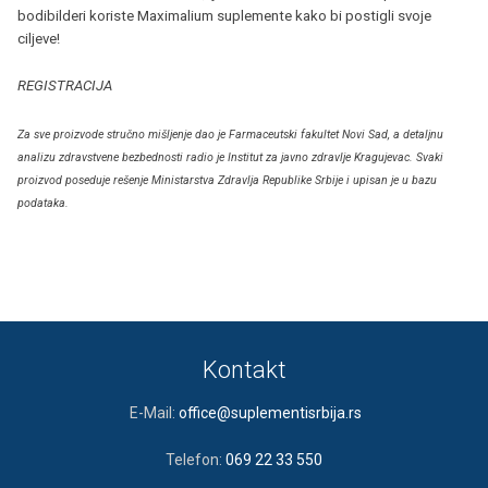
bodibilderi koriste Maximalium suplemente kako bi postigli svoje
ciljeve!
REGISTRACIJA
Za sve proizvode stručno mišljenje dao je Farmaceutski fakultet Novi Sad, a detaljnu
analizu zdravstvene bezbednosti radio je Institut za javno zdravlje Kragujevac. Svaki
proizvod poseduje rešenje Ministarstva Zdravlja Republike Srbije i upisan je u bazu
podataka.
Kontakt
E-Mail:
office@suplementisrbija.rs
Telefon:
069 22 33 550