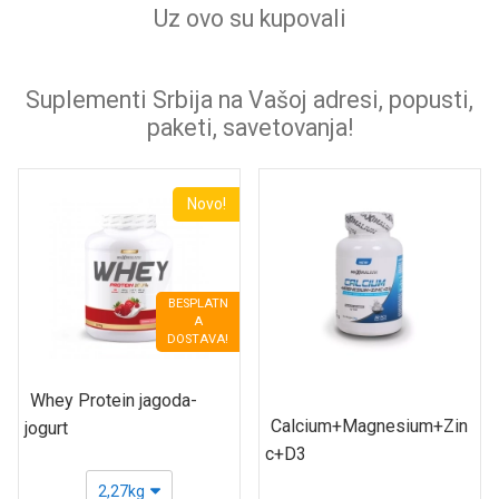
Uz ovo su kupovali
Suplementi Srbija na Vašoj adresi, popusti,
paketi, savetovanja!
Novo!
BESPLATN
A
DOSTAVA!
Whey Protein jagoda-
Calcium+Magnesium+Zin
jogurt
c+D3
2,27kg