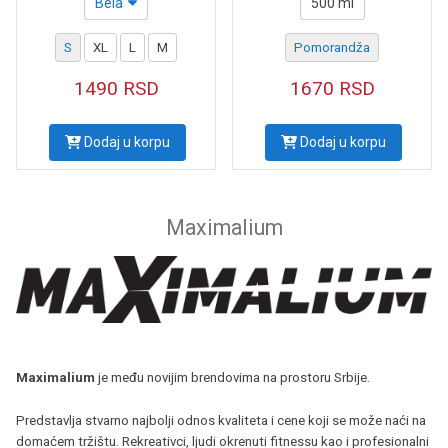
Bela
500 ml
S
XL
L
M
Pomorandža
1490
RSD
1670
RSD
Dodaj u korpu
Dodaj u korpu
Maximalium
Maximalium
je među novijim brendovima na prostoru Srbije.
Predstavlja stvarno najbolji odnos kvaliteta i cene koji se može naći na
domaćem tržištu.
Rekreativci, ljudi okrenuti fitnessu kao i profesionalni