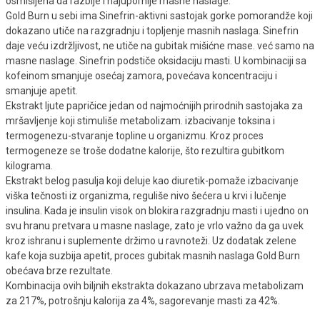
osmišljena da razbije i najupornije masne naslage.
Gold Burn u sebi ima Sinefrin-aktivni sastojak gorke pomorandže koji
dokazano utiče na razgradnju i topljenje masnih naslaga. Sinefrin
daje veću izdržljivost, ne utiče na gubitak mišićne mase. već samo na
masne naslage. Sinefrin podstiče oksidaciju masti. U kombinaciji sa
kofeinom smanjuje osećaj zamora, povećava koncentraciju i
smanjuje apetit.
Ekstrakt ljute papričice jedan od najmoćnijih prirodnih sastojaka za
mršavljenje koji stimuliše metabolizam. izbacivanje toksina i
termogenezu-stvaranje topline u organizmu. Kroz proces
termogeneze se troše dodatne kalorije, što rezultira gubitkom
kilograma.
Ekstrakt belog pasulja koji deluje kao diuretik-pomaže izbacivanje
viška tečnosti iz organizma, reguliše nivo šećera u krvi i lučenje
insulina. Kada je insulin visok on blokira razgradnju masti i ujedno on
svu hranu pretvara u masne naslage, zato je vrlo važno da ga uvek
kroz ishranu i suplemente držimo u ravnoteži. Uz dodatak zelene
kafe koja suzbija apetit, proces gubitak masnih naslaga Gold Burn
obećava brze rezultate.
Kombinacija ovih biljnih ekstrakta dokazano ubrzava metabolizam
za 217%, potrošnju kalorija za 4%, sagorevanje masti za 42%.