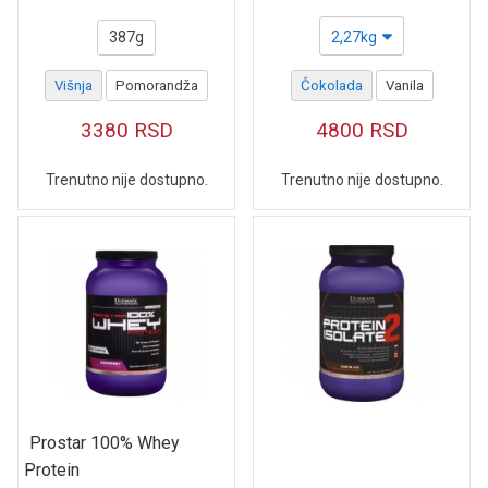
387g
2,27kg
Višnja
Pomorandža
Čokolada
Vanila
3380
RSD
4800
RSD
Trenutno nije dostupno.
Trenutno nije dostupno.
Prostar 100% Whey
Protein