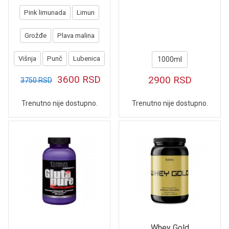
Pink limunada
Limun
Grožđe
Plava malina
Višnja
Punč
Lubenica
1000ml
3600
RSD
2900
RSD
3750
RSD
Trenutno nije dostupno.
Trenutno nije dostupno.
Whey Gold