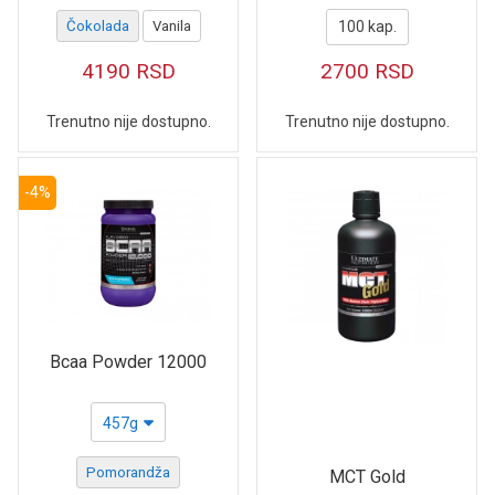
Čokolada
Vanila
100 kap.
4190
RSD
2700
RSD
Trenutno nije dostupno.
Trenutno nije dostupno.
-4%
Bcaa Powder 12000
457g
Pomorandža
MCT Gold