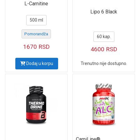
L-Carnitine
Lipo 6 Black
500 ml
Pomorandža
60 kap.
1670
RSD
4600
RSD
Dodaj u korpu
Trenutno nije dostupno.
CarniLine®