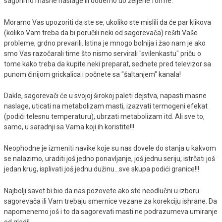
sagorimo masne naslage ili dođemo do željene forme.
Moramo Vas upozoriti da ste se, ukoliko ste mislili da će par klikova
(koliko Vam treba da bi poručili neki od sagorevača) rešiti Vaše
probleme, grdno prevarili. Istina je mnogo bolnija i žao nam je ako
smo Vas razočarali time što nismo servirali "svilenkastu" priču o
tome kako treba da kupite neki preparat, sednete pred televizor sa
punom činijom grickalica i počnete sa "šaltanjem" kanala!
Dakle, sagorevači će u svojoj širokoj paleti dejstva, napasti masne
naslage, uticati na metabolizam masti, izazvati termogeni efekat
(podići telesnu temperaturu), ubrzati metabolizam itd. Ali sve to,
samo, u saradnji sa Vama koji ih koristite!!!
Neophodne je izmeniti navike koje su nas dovele do stanja u kakvom
se nalazimo, uraditi još jedno ponavljanje, još jednu seriju, istrčati još
jedan krug, isplivati još jednu dužinu...sve skupa podići granice!!!
Najbolji savet bi bio da nas pozovete ako ste neodlučni u izboru
sagorevača ili Vam trebaju smernice vezane za korekciju ishrane. Da
napomenemo još i to da sagorevati masti ne podrazumeva umiranje
od gladi!