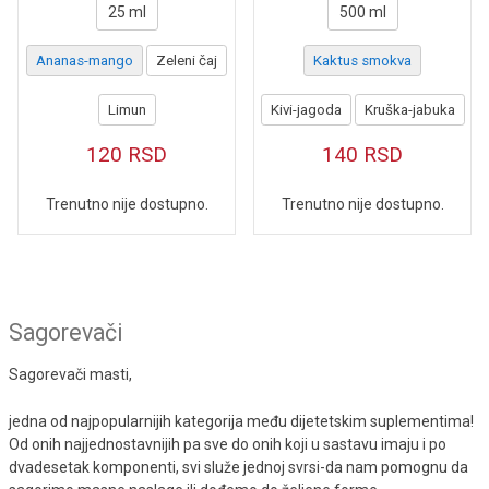
25 ml
500 ml
Ananas-mango
Zeleni čaj
Kaktus smokva
Limun
Kivi-jagoda
Kruška-jabuka
120
RSD
140
RSD
Trenutno nije dostupno.
Trenutno nije dostupno.
Sagorevači
Sagorevači masti,
jedna od najpopularnijih kategorija među dijetetskim suplementima!
Od onih najjednostavnijih pa sve do onih koji u sastavu imaju i po
dvadesetak komponenti, svi služe jednoj svrsi-da nam pomognu da