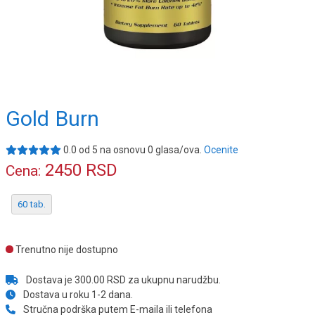
Gold Burn
0.0
od
5
na osnovu
0
glasa/ova.
Ocenite
2450
RSD
Cena:
60 tab.
Trenutno nije dostupno
Dostava je 300.00 RSD za ukupnu narudžbu.
Dostava u roku 1-2 dana.
Stručna podrška putem E-maila ili telefona