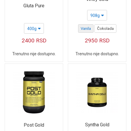
Gluta Pure
908g
400g
Vanila
Čokolada
2400
RSD
2950
RSD
Trenutno nije dostupno.
Trenutno nije dostupno.
Syntha Gold
Post Gold