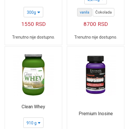
300g
vanila
Čokolada
1550
RSD
8700
RSD
Trenutno nije dostupno.
Trenutno nije dostupno.
Clean Whey
Premium Inosine
910 g