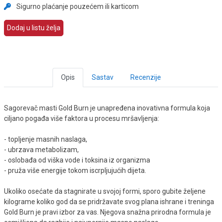
Sigurno plaćanje pouzećem ili karticom
Dodaj u listu želja
Opis
Sastav
Recenzije
Sagorevač masti Gold Burn je unapređena inovativna formula koja
ciljano pogađa više faktora u procesu mršavljenja:
- topljenje masnih naslaga,
- ubrzava metabolizam,
- oslobađa od viška vode i toksina iz organizma
- pruža više energije tokom iscrpljujućih dijeta.
Ukoliko osećate da stagnirate u svojoj formi, sporo gubite željene
kilograme koliko god da se pridržavate svog plana ishrane i treninga
Gold Burn je pravi izbor za vas. Njegova snažna prirodna formula je