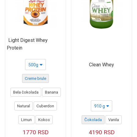
Light Digest Whey
Protein
Clean Whey
500g
Creme brule
Bela čokolada
Banana
Natural
Cuberdon
910 g
Limun
Kokos
Čokolada
Vanila
1770
RSD
4190
RSD