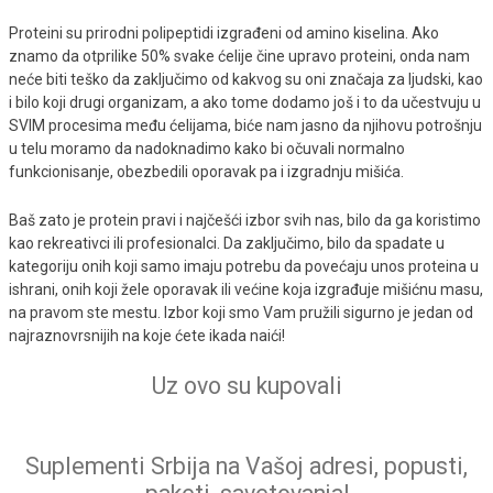
Proteini su prirodni polipeptidi izgrađeni od amino kiselina. Ako
znamo da otprilike 50% svake ćelije čine upravo proteini, onda nam
neće biti teško da zaključimo od kakvog su oni značaja za ljudski, kao
i bilo koji drugi organizam, a ako tome dodamo još i to da učestvuju u
SVIM procesima među ćelijama, biće nam jasno da njihovu potrošnju
u telu moramo da nadoknadimo kako bi očuvali normalno
funkcionisanje, obezbedili oporavak pa i izgradnju mišića.
Baš zato je protein pravi i najčešći izbor svih nas, bilo da ga koristimo
kao rekreativci ili profesionalci. Da zaključimo, bilo da spadate u
kategoriju onih koji samo imaju potrebu da povećaju unos proteina u
ishrani, onih koji žele oporavak ili većine koja izgrađuje mišićnu masu,
na pravom ste mestu. Izbor koji smo Vam pružili sigurno je jedan od
najraznovrsnijih na koje ćete ikada naići!
Uz ovo su kupovali
Suplementi Srbija na Vašoj adresi, popusti,