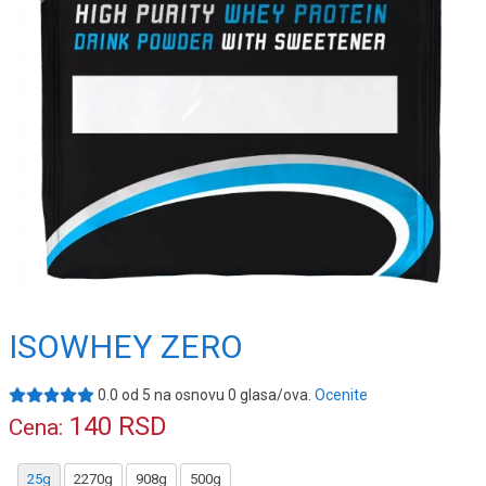
ISOWHEY ZERO
0.0
od
5
na osnovu
0
glasa/ova.
Ocenite
140
RSD
Cena:
25g
2270g
908g
500g