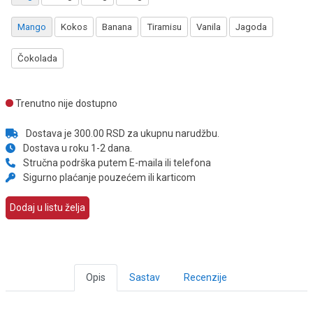
Mango
Kokos
Banana
Tiramisu
Vanila
Jagoda
Čokolada
Trenutno nije dostupno
Dostava je 300.00 RSD za ukupnu narudžbu.
Dostava u roku 1-2 dana.
Stručna podrška putem E-maila ili telefona
Sigurno plaćanje pouzećem ili karticom
Dodaj u listu želja
Opis
Sastav
Recenzije