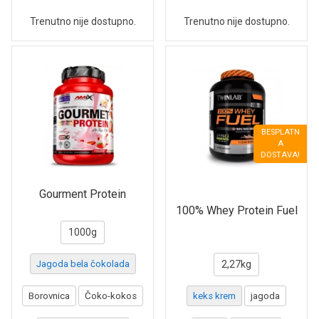
Trenutno nije dostupno.
Trenutno nije dostupno.
BESPLATN
A
DOSTAVA!
Gourment Protein
100% Whey Protein Fuel
1000g
Jagoda bela čokolada
2,27kg
Borovnica
Čoko-kokos
keks krem
jagoda