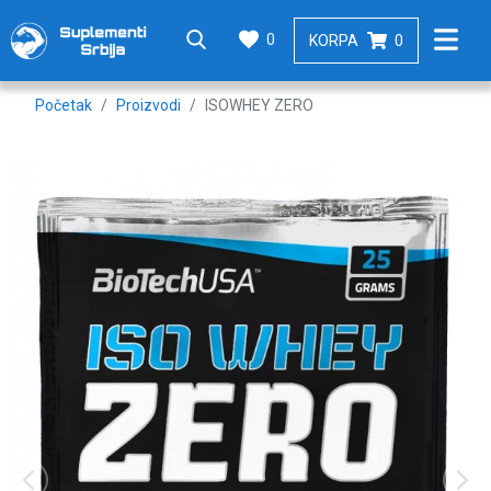
0
KORPA
0
Početak
Proizvodi
ISOWHEY ZERO