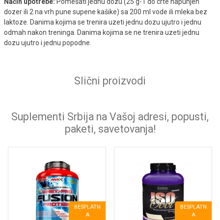
Način upotrebe:
Pomešati jednu dozu (25 g-1 do crte napunjen
dozer ili 2 na vrh pune supene kašike) sa 200 ml vode ili mleka bez
laktoze. Danima kojima se trenira uzeti jednu dozu ujutro i jednu
odmah nakon treninga. Danima kojima se ne trenira uzeti jednu
dozu ujutro i jednu popodne.
Slični proizvodi
Suplementi Srbija na Vašoj adresi, popusti,
paketi, savetovanja!
BESPLATN
BESPLATN
A
A