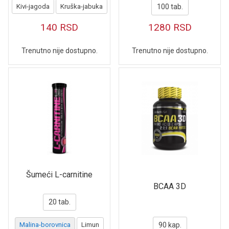
Kivi-jagoda
Kruška-jabuka
100 tab.
140
RSD
1280
RSD
Trenutno nije dostupno.
Trenutno nije dostupno.
Šumeći L-carnitine
BCAA 3D
20 tab.
Malina-borovnica
Limun
90 kap.