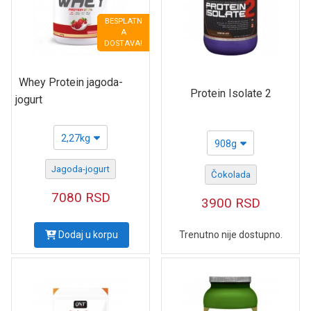
BESPLATN
A
DOSTAVA!
Whey Protein jagoda-
Protein Isolate 2
jogurt
2,27kg
908g
Jagoda-jogurt
Čokolada
7080
RSD
3900
RSD
Dodaj u korpu
Trenutno nije dostupno.