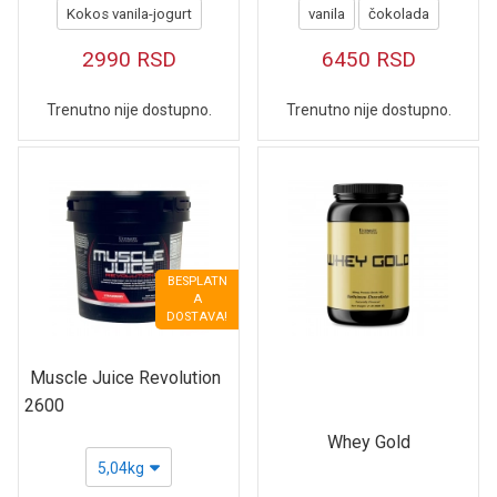
Kokos vanila-jogurt
vanila
čokolada
2990
RSD
6450
RSD
Trenutno nije dostupno.
Trenutno nije dostupno.
BESPLATN
A
DOSTAVA!
Muscle Juice Revolution
2600
Whey Gold
5,04kg