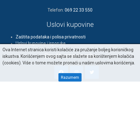
Telefon:
069 22 33 550
Uslovi kupovine
Zaštita podataka i polisa privatnosti
Uslovi kupovine i isporuke
Ova Internet stranica koristi kolačiće za pružanje boljeg korisničkog
Društvene mreže
iskustva. Korišćenjem ovog sajta se slažete sa korištenjem kolačića
(cookies). Više o tome možete pronaći u našim uslovima korišćenja.
Razumem