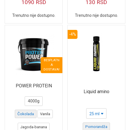
1090
RSD
130
RSD
Trenutno nije dostupno.
Trenutno nije dostupno.
-4%
BESPLATN
A
DOSTAVA!
POWER PROTEIN
Liquid amino
4000g
25 ml
Čokolada
Vanila
Pomorandža
Jagoda-banana