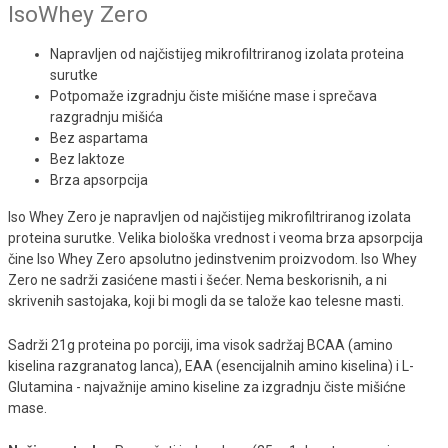
IsoWhey Zero
Napravljen od najčistijeg mikrofiltriranog izolata proteina
surutke
Potpomaže izgradnju čiste mišićne mase i sprečava
razgradnju mišića
Bez aspartama
Bez laktoze
Brza apsorpcija
Iso Whey Zero je napravljen od najčistijeg mikrofiltriranog izolata
proteina surutke. Velika biološka vrednost i veoma brza apsorpcija
čine Iso Whey Zero apsolutno jedinstvenim proizvodom. Iso Whey
Zero ne sadrži zasićene masti i šećer. Nema beskorisnih, a ni
skrivenih sastojaka, koji bi mogli da se talože kao telesne masti.
Sadrži 21g proteina po porciji, ima visok sadržaj BCAA (amino
kiselina razgranatog lanca), EAA (esencijalnih amino kiselina) i L-
Glutamina - najvažnije amino kiseline za izgradnju čiste mišićne
mase.