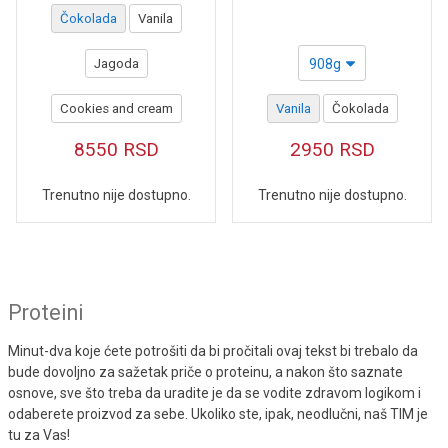
Čokolada
Vanila
Jagoda
908g
Cookies and cream
Vanila
Čokolada
8550
RSD
2950
RSD
Trenutno nije dostupno.
Trenutno nije dostupno.
Proteini
Minut-dva koje ćete potrošiti da bi pročitali ovaj tekst bi trebalo da
bude dovoljno za sažetak priče o proteinu, a nakon što saznate
osnove, sve što treba da uradite je da se vodite zdravom logikom i
odaberete proizvod za sebe. Ukoliko ste, ipak, neodlučni, naš TIM je
tu za Vas!