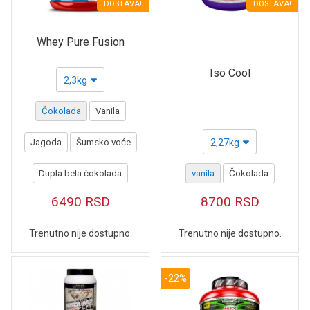
DOSTAVA!
DOSTAVA!
Whey Pure Fusion
Iso Cool
2,3kg
Čokolada
Vanila
Jagoda
Šumsko voće
2,27kg
Dupla bela čokolada
vanila
Čokolada
6490
RSD
8700
RSD
Trenutno nije dostupno.
Trenutno nije dostupno.
-22%