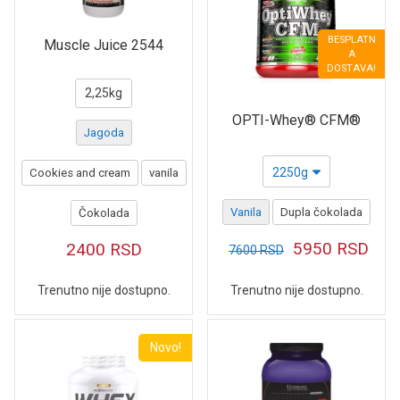
BESPLATN
Muscle Juice 2544
A
DOSTAVA!
2,25kg
OPTI-Whey® CFM®
Jagoda
2250g
Cookies and cream
vanila
Vanila
Dupla čokolada
Čokolada
5950
RSD
2400
RSD
7600
RSD
Trenutno nije dostupno.
Trenutno nije dostupno.
Novo!